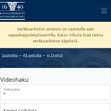
Verkkoarkiston aineisto on saatavilla vain
vapaakappaletyöasemilla. Katso
infosta
lisää tietoa
verkkoarkiston käytöstä.
Suomeksi
―
På svenska
―
In English
Videohaku
Hakusana:
Kanava / julkaisija: