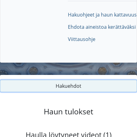
Hakuohjeet ja haun kattavuus
Ehdota aineistoa kerättäväksi
Viittausohje
Hakuehdot
Haun tulokset
Haulla löytyneet videot (1)