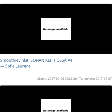
Smoothievinkit⎜SOFIAN KEITTIÖSSÄ #4
― Sofia Laurent
Julkaistu 2017-09-05 12:26:26 / Tallennettu 2017-12-07