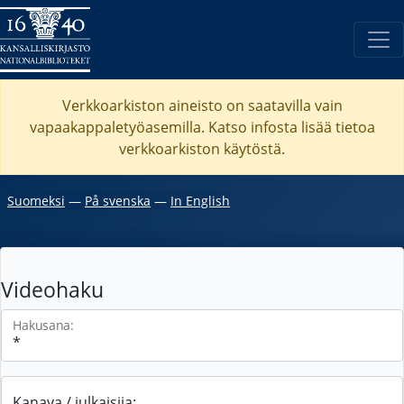
Verkkoarkiston aineisto on saatavilla vain
vapaakappaletyöasemilla. Katso
infosta
lisää tietoa
verkkoarkiston käytöstä.
Suomeksi
―
På svenska
―
In English
Videohaku
Hakusana:
Kanava / julkaisija: