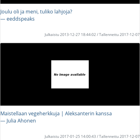
Joulu oli ja meni, tuliko lahjoja?
― eeddspeaks
Julkaistu 2013-12-27 18:44:02 / Tallennettu 2017-12-07
Maistellaan vegeherkkuja | Aleksanterin kanssa
― Julia Ahonen
Julkaistu 2017-01-25 14:00:43 / Tallennettu 2017-12-07