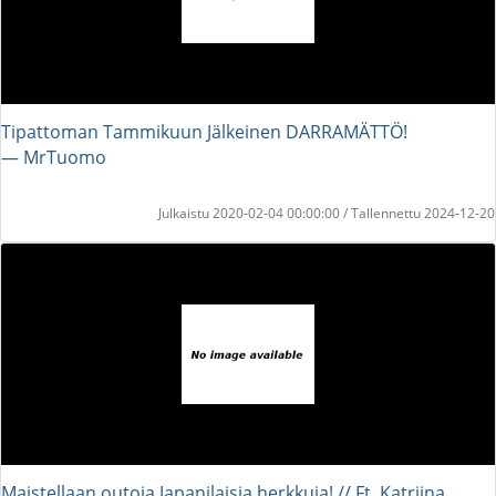
Tipattoman Tammikuun Jälkeinen DARRAMÄTTÖ!
― MrTuomo
Julkaistu 2020-02-04 00:00:00 / Tallennettu 2024-12-20
Maistellaan outoja Japanilaisia herkkuja! // Ft. Katriina