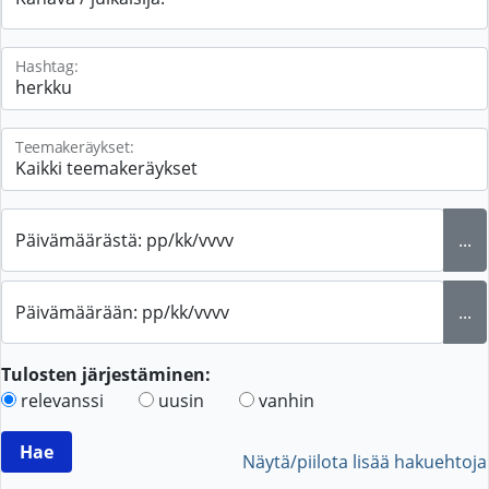
Hashtag:
Teemakeräykset:
Päivämäärästä: pp/kk/vvvv
...
Päivämäärään: pp/kk/vvvv
...
Tulosten järjestäminen:
relevanssi
uusin
vanhin
Näytä/piilota lisää hakuehtoja