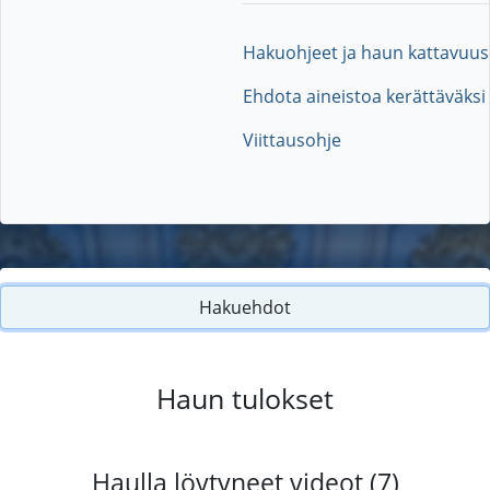
Hakuohjeet ja haun kattavuus
Ehdota aineistoa kerättäväksi
Viittausohje
Hakuehdot
Haun tulokset
Haulla löytyneet videot (7)