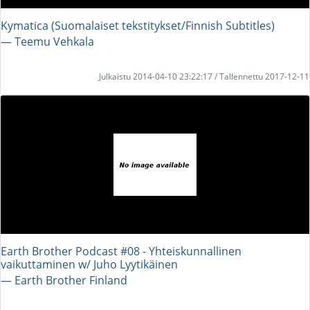
Kymatica (Suomalaiset tekstitykset/Finnish Subtitles)
― Teemu Vehkala
Julkaistu 2014-04-10 23:22:17 / Tallennettu 2017-12-11
Earth Brother Podcast #08 - Yhteiskunnallinen
vaikuttaminen w/ Juho Lyytikäinen
― Earth Brother Finland