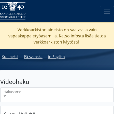
Verkkoarkiston aineisto on saatavilla vain
vapaakappaletyöasemilla. Katso
infosta
lisää tietoa
verkkoarkiston käytöstä.
Suomeksi
―
På svenska
―
In English
Videohaku
Hakusana:
Kanava / julkaisija: