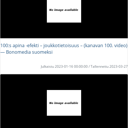
100:s apina -efekti – joukkotietoisuus – (kanavan 100. video)
― Bonomedia suomeksi
Julkaistu 2023-01-16 00:00:00 / Tallennettu 2023-03-27