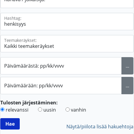
Hashtag:
Teemakeräykset:
Päivämäärästä: pp/kk/vvvv
...
Päivämäärään: pp/kk/vvvv
...
Tulosten järjestäminen:
relevanssi
uusin
vanhin
Näytä/piilota lisää hakuehtoja