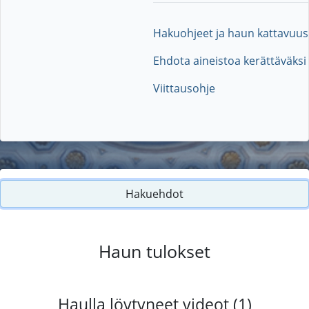
Hakuohjeet ja haun kattavuus
Ehdota aineistoa kerättäväksi
Viittausohje
Hakuehdot
Haun tulokset
Haulla löytyneet videot (1)