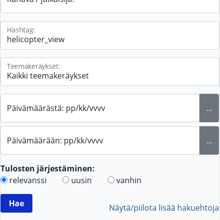
Hashtag:
Teemakeräykset:
Päivämäärästä: pp/kk/vvvv
...
Päivämäärään: pp/kk/vvvv
...
Tulosten järjestäminen:
relevanssi
uusin
vanhin
Näytä/piilota lisää hakuehtoja