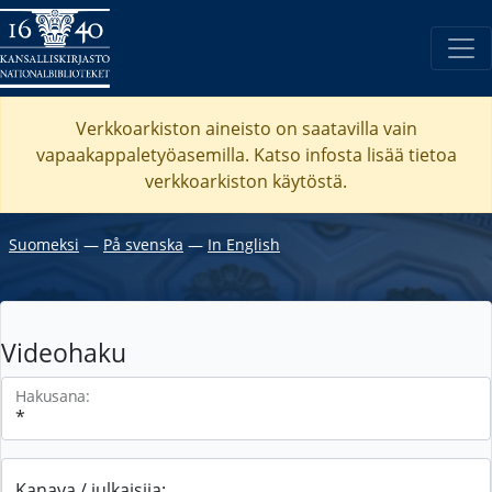
Verkkoarkiston aineisto on saatavilla vain
vapaakappaletyöasemilla. Katso
infosta
lisää tietoa
verkkoarkiston käytöstä.
Suomeksi
―
På svenska
―
In English
Videohaku
Hakusana:
Kanava / julkaisija: