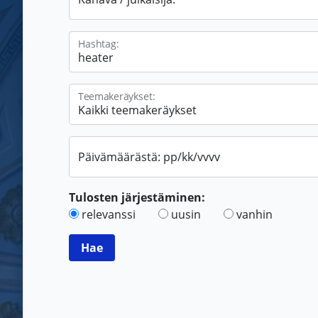
Hashtag:
Teemakeräykset:
Päivämäärästä: pp/kk/vvvv
Tulosten järjestäminen:
relevanssi
uusin
vanhin