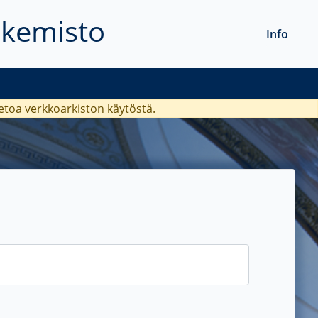
akemisto
Info
ietoa verkkoarkiston käytöstä.