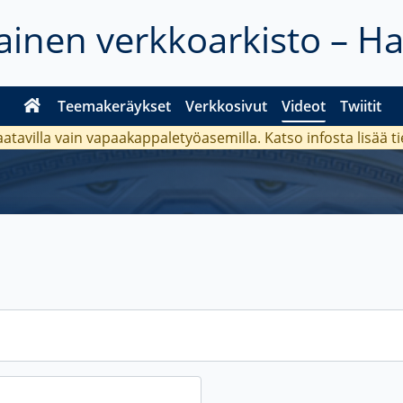
inen verkkoarkisto – H
Teemakeräykset
Verkkosivut
Videot
Twiitit
aatavilla vain vapaakappaletyöasemilla. Katso
infosta
lisää t