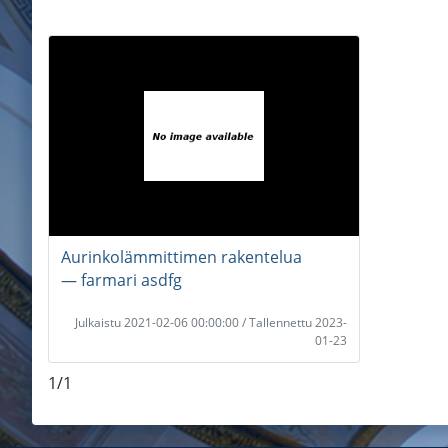
Aurinkolämmittimen rakentelua
― farmari asdfg
Julkaistu 2021-02-06 00:00:00 / Tallennettu 2023-
01-23
1/1