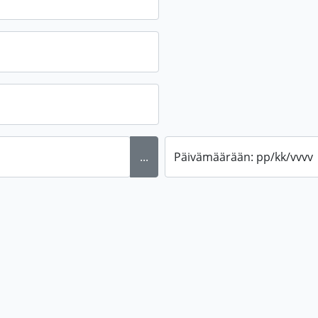
...
Päivämäärään: pp/kk/vvvv