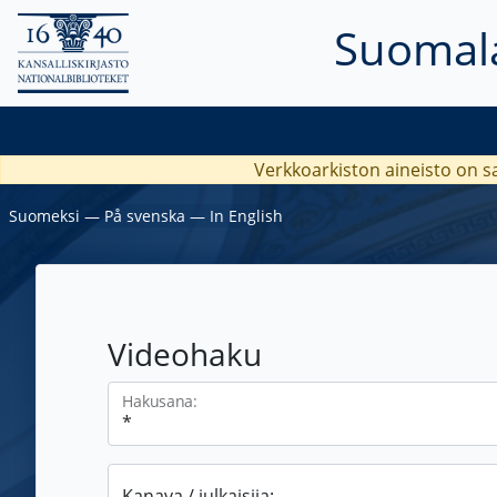
Suomala
Verkkoarkiston aineisto on s
Suomeksi
―
På svenska
―
In English
Videohaku
Hakusana:
Kanava / julkaisija: