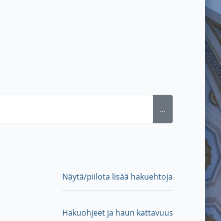
...
Näytä/piilota lisää hakuehtoja
Hakuohjeet ja haun kattavuus