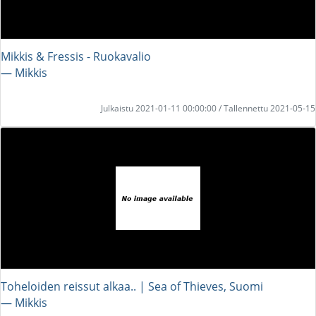
Mikkis & Fressis - Ruokavalio
― Mikkis
Julkaistu 2021-01-11 00:00:00 / Tallennettu 2021-05-15
Toheloiden reissut alkaa.. | Sea of Thieves, Suomi
― Mikkis