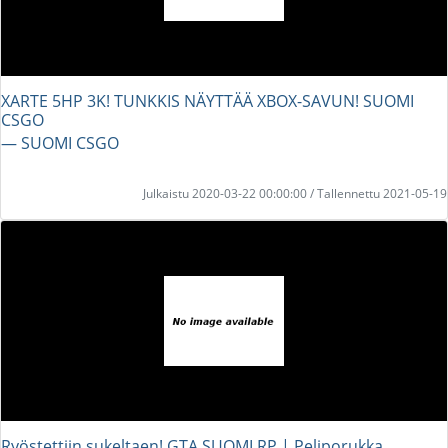
XARTE 5HP 3K! TUNKKIS NÄYTTÄÄ XBOX-SAVUN! SUOMI
CSGO
― SUOMI CSGO
Julkaistu 2020-03-22 00:00:00 / Tallennettu 2021-05-19
Ryöstettiin sukeltaen! GTA SUOMI RP | Peliporukka