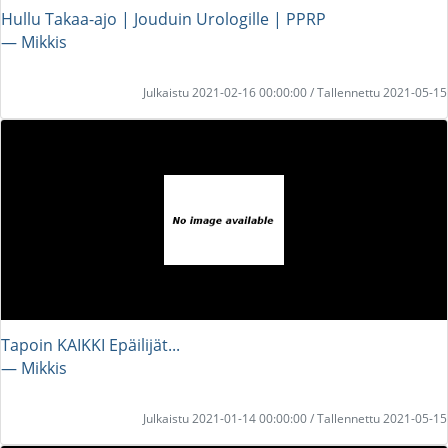
Hullu Takaa-ajo | Jouduin Urologille | PPRP
― Mikkis
Julkaistu 2021-02-16 00:00:00 / Tallennettu 2021-05-15
Tapoin KAIKKI Epäilijät...
― Mikkis
Julkaistu 2021-01-14 00:00:00 / Tallennettu 2021-05-15