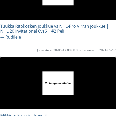
Tuukka Ritokosken joukkue vs NHL-Pro Virran joukkue |
NHL 20 Invitational 6vs6 | #2 Peli
― Rudilele
Julkaistu 2020-06-17 00:00:00 / Tallennettu 2021-05-17
Mikkis & Fressis - Kaverit