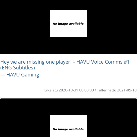
Hey we are missing one player! – HAVU Voice Comms #1
(ENG Subtitles)
― HAVU Gaming
Julkaistu 2020-10-31 00:00:00 / Tallennettu 2021-05-10