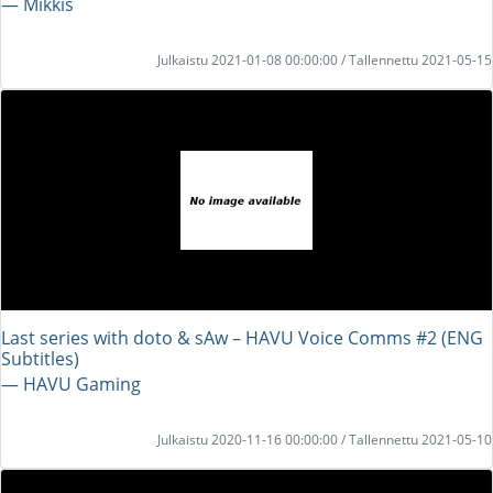
― Mikkis
Julkaistu 2021-01-08 00:00:00 / Tallennettu 2021-05-15
Last series with doto & sAw – HAVU Voice Comms #2 (ENG
Subtitles)
― HAVU Gaming
Julkaistu 2020-11-16 00:00:00 / Tallennettu 2021-05-10