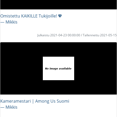
Omistettu KAIKILLE Tukijoille! 💖
― Mikkis
Julkaistu 2021-04-23 00:00:00 / Tallennettu 2021-05-15
Kameramestari | Among Us Suomi
― Mikkis