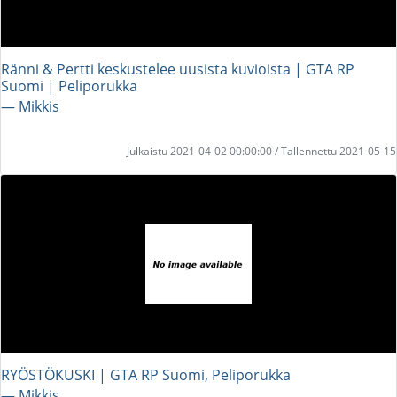
Ränni & Pertti keskustelee uusista kuvioista | GTA RP
Suomi | Peliporukka
― Mikkis
Julkaistu 2021-04-02 00:00:00 / Tallennettu 2021-05-15
RYÖSTÖKUSKI | GTA RP Suomi, Peliporukka
― Mikkis