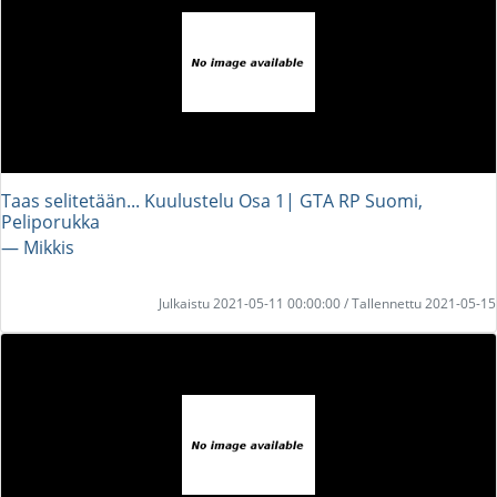
Taas selitetään... Kuulustelu Osa 1| GTA RP Suomi,
Peliporukka
― Mikkis
Julkaistu 2021-05-11 00:00:00 / Tallennettu 2021-05-15