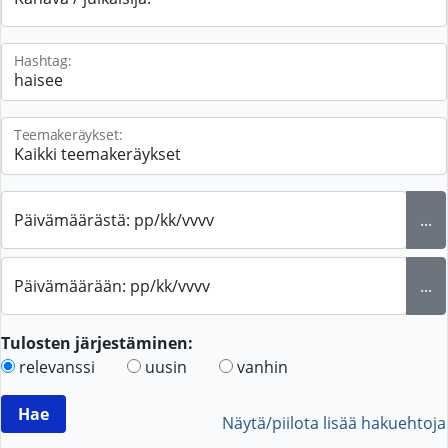
Hashtag:
Teemakeräykset:
Päivämäärästä: pp/kk/vvvv
...
Päivämäärään: pp/kk/vvvv
...
Tulosten järjestäminen:
relevanssi
uusin
vanhin
Näytä/piilota lisää hakuehtoja