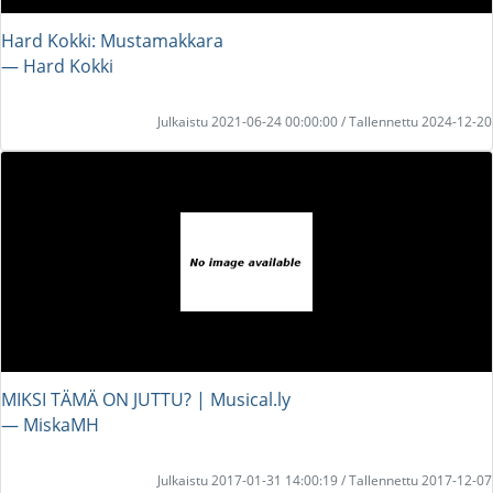
Hard Kokki: Mustamakkara
― Hard Kokki
Julkaistu 2021-06-24 00:00:00 / Tallennettu 2024-12-20
MIKSI TÄMÄ ON JUTTU? | Musical.ly
― MiskaMH
Julkaistu 2017-01-31 14:00:19 / Tallennettu 2017-12-07