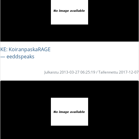
KE: KoiranpaskaRAGE
― eeddspeaks
Julkaistu 2013-03-27 06:25:19 / Tallennettu 2017-12-07