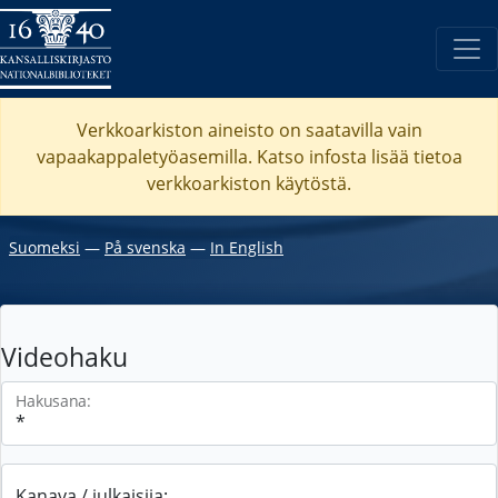
Verkkoarkiston aineisto on saatavilla vain
vapaakappaletyöasemilla. Katso
infosta
lisää tietoa
verkkoarkiston käytöstä.
Suomeksi
―
På svenska
―
In English
Videohaku
Hakusana:
Kanava / julkaisija: