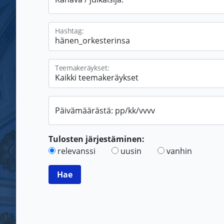
Hashtag:
Teemakeräykset:
Päivämäärästä: pp/kk/vvvv
Tulosten järjestäminen:
relevanssi
uusin
vanhin