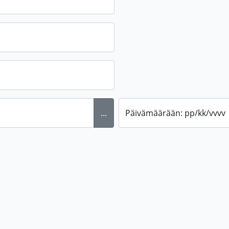
...
Päivämäärään: pp/kk/vvvv