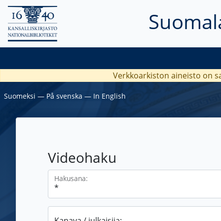
Suomala
Verkkoarkiston aineisto on s
Suomeksi
―
På svenska
―
In English
Videohaku
Hakusana:
Kanava / julkaisija: