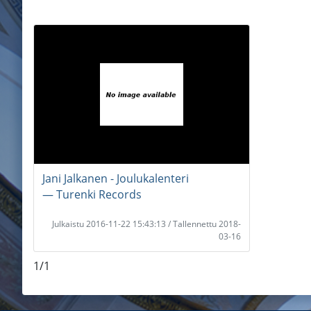
Jani Jalkanen - Joulukalenteri
― Turenki Records
Julkaistu 2016-11-22 15:43:13 / Tallennettu 2018-
03-16
1/1