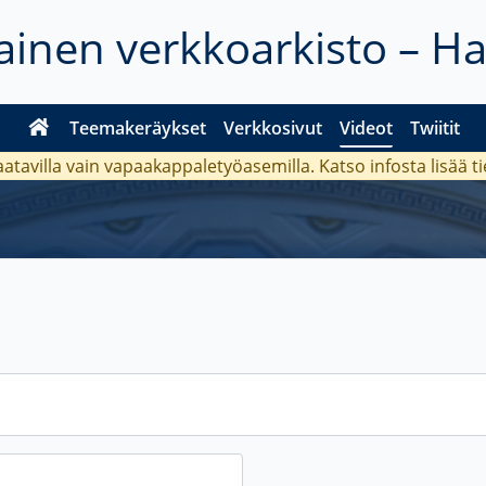
inen verkkoarkisto – H
Teemakeräykset
Verkkosivut
Videot
Twiitit
aatavilla vain vapaakappaletyöasemilla. Katso
infosta
lisää t