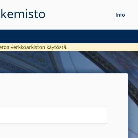
akemisto
Info
ietoa verkkoarkiston käytöstä.