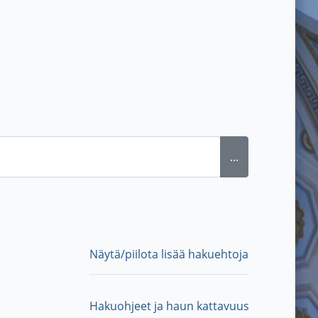
...
Näytä/piilota lisää hakuehtoja
Hakuohjeet ja haun kattavuus