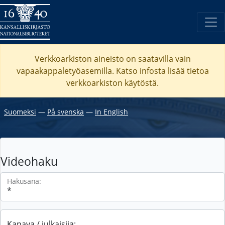
Verkkoarkiston aineisto on saatavilla vain
vapaakappaletyöasemilla. Katso
infosta
lisää tietoa
verkkoarkiston käytöstä.
Suomeksi
―
På svenska
―
In English
Videohaku
Hakusana:
Kanava / julkaisija: