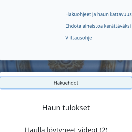
Hakuohjeet ja haun kattavuus
Ehdota aineistoa kerättäväksi
Viittausohje
Hakuehdot
Haun tulokset
Haulla löytyneet videot (2)