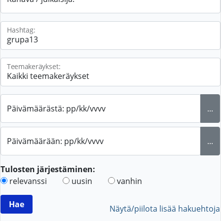
Hashtag:
Teemakeräykset:
Päivämäärästä: pp/kk/vvvv
...
Päivämäärään: pp/kk/vvvv
...
Tulosten järjestäminen:
relevanssi
uusin
vanhin
Näytä/piilota lisää hakuehtoja