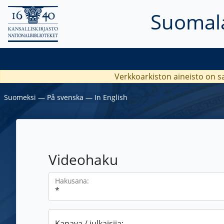
Suomala
Verkkoarkiston aineisto on s
Suomeksi
―
På svenska
―
In English
Videohaku
Hakusana:
Kanava / julkaisija: