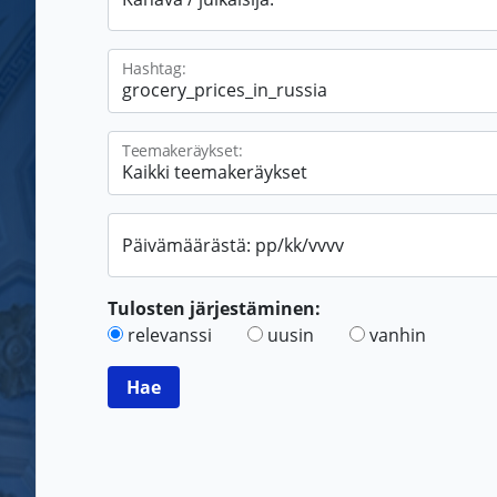
Hashtag:
Teemakeräykset:
Päivämäärästä: pp/kk/vvvv
Tulosten järjestäminen:
relevanssi
uusin
vanhin