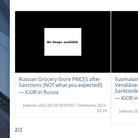
Russian Grocery Store PRICES after
Suomalais
Sanctions (NOT what you expected!)
Venäläise
Sanktioid
― IGOR in Russia
― IGOR in
Julkaistu 2022-03-26 00:00:00 / Tallennettu 2022-
03-29
Julkaistu 
2/2