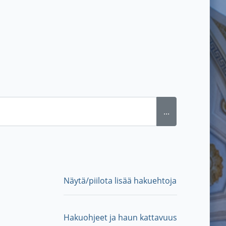
...
Näytä/piilota lisää hakuehtoja
Hakuohjeet ja haun kattavuus