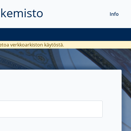
akemisto
Info
ietoa verkkoarkiston käytöstä.