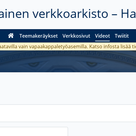
inen verkkoarkisto – H
Teemakeräykset
Verkkosivut
Videot
Twiitit
aatavilla vain vapaakappaletyöasemilla. Katso
infosta
lisää t