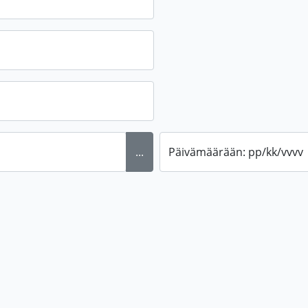
...
Päivämäärään: pp/kk/vvvv