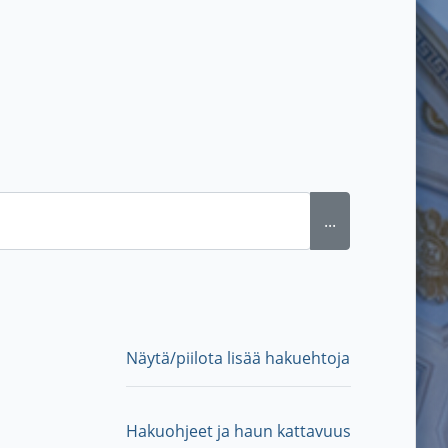
...
Näytä/piilota lisää hakuehtoja
Hakuohjeet ja haun kattavuus