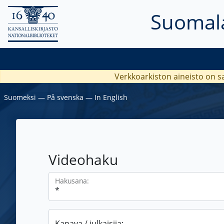
Suomala
Verkkoarkiston aineisto on s
Suomeksi
―
På svenska
―
In English
Videohaku
Hakusana:
Kanava / julkaisija: