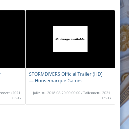
r
STORMDIVERS Official Trailer (HD)
― Housemarque Games
lennettu 2021-
Julkaistu 2018-08-20 00:00:00 / Tallennettu 2021-
05-17
05-17