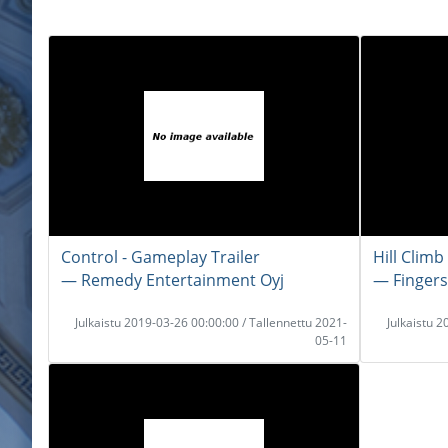
Control - Gameplay Trailer
Hill Climb
― Remedy Entertainment Oyj
― Fingers
Julkaistu 2019-03-26 00:00:00 / Tallennettu 2021-
Julkaistu 
05-11