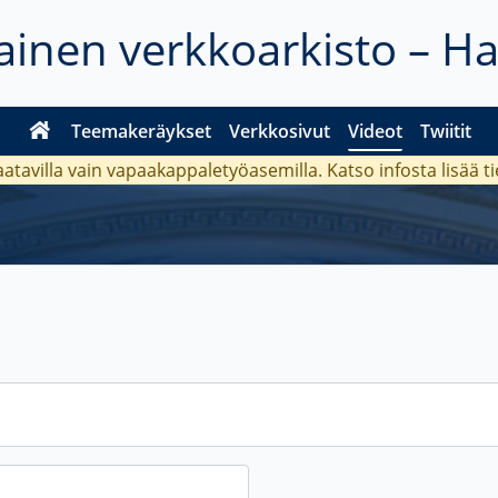
inen verkkoarkisto – H
Teemakeräykset
Verkkosivut
Videot
Twiitit
aatavilla vain vapaakappaletyöasemilla. Katso
infosta
lisää t