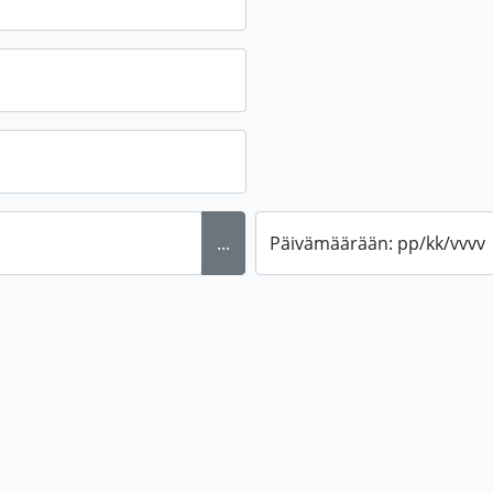
...
Päivämäärään: pp/kk/vvvv