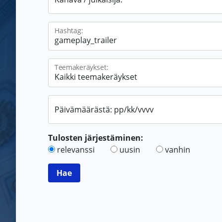
Hashtag:
Teemakeräykset:
Päivämäärästä: pp/kk/vvvv
Tulosten järjestäminen:
relevanssi
uusin
vanhin