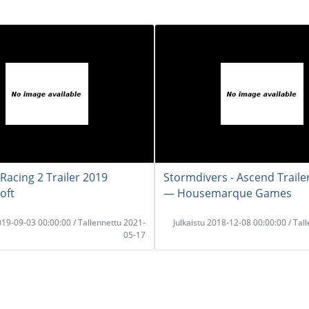
 Racing 2 Trailer 2019
Stormdivers - Ascend Traile
oft
― Housemarque Games
2019-09-03 00:00:00 / Tallennettu 2021-
Julkaistu 2018-12-08 00:00:00 / Tal
05-17