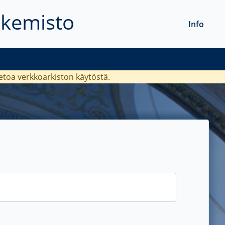
akemisto
Info
ietoa verkkoarkiston käytöstä.