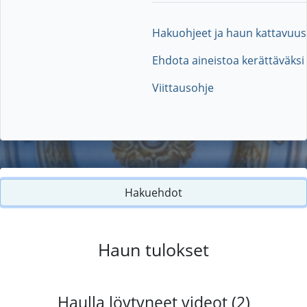
Hakuohjeet ja haun kattavuus
Ehdota aineistoa kerättäväksi
Viittausohje
Hakuehdot
Haun tulokset
Haulla löytyneet videot (2)