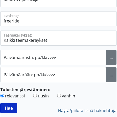
Hashtag:
Teemakeräykset:
Päivämäärästä: pp/kk/vvvv
...
Päivämäärään: pp/kk/vvvv
...
Tulosten järjestäminen:
relevanssi
uusin
vanhin
Näytä/piilota lisää hakuehtoja