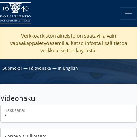
Verkkoarkiston aineisto on saatavilla vain
vapaakappaletyöasemilla. Katso
infosta
lisää tietoa
verkkoarkiston käytöstä.
Suomeksi
―
På svenska
―
In English
Videohaku
Hakusana:
Kanava / julkaisija: