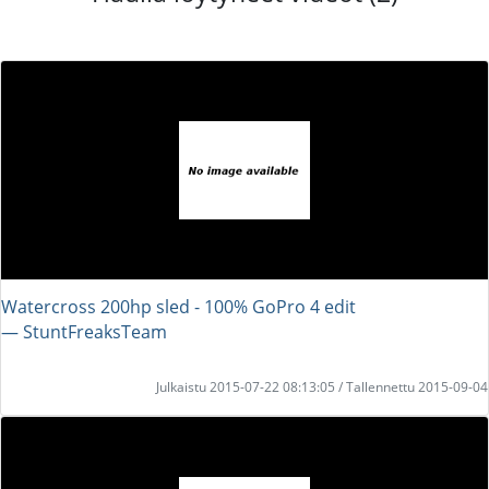
Watercross 200hp sled - 100% GoPro 4 edit
― StuntFreaksTeam
Julkaistu 2015-07-22 08:13:05 / Tallennettu 2015-09-04