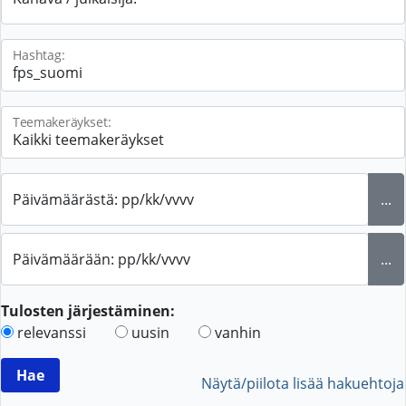
Hashtag:
Teemakeräykset:
Päivämäärästä: pp/kk/vvvv
...
Päivämäärään: pp/kk/vvvv
...
Tulosten järjestäminen:
relevanssi
uusin
vanhin
Näytä/piilota lisää hakuehtoja