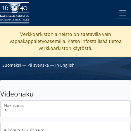
Verkkoarkiston aineisto on saatavilla vain
vapaakappaletyöasemilla. Katso
infosta
lisää tietoa
verkkoarkiston käytöstä.
Suomeksi
―
På svenska
―
In English
Videohaku
Hakusana:
Kanava / julkaisija: