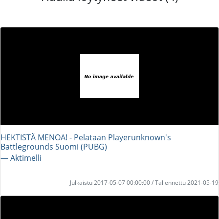
HEKTISTÄ MENOA! - Pelataan Playerunknown's
Battlegrounds Suomi (PUBG)
― Aktimelli
Julkaistu 2017-05-07 00:00:00 / Tallennettu 2021-05-19