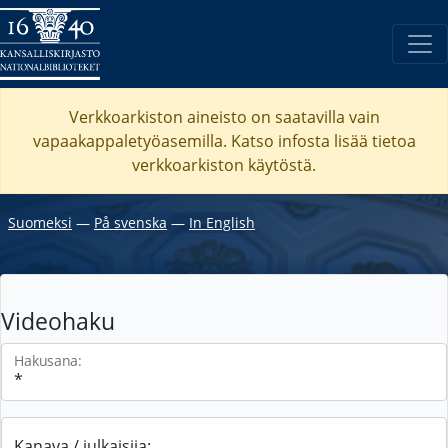
Verkkoarkiston aineisto on saatavilla vain
vapaakappaletyöasemilla. Katso
infosta
lisää tietoa
verkkoarkiston käytöstä.
Suomeksi
―
På svenska
―
In English
Videohaku
Hakusana:
Kanava / julkaisija: