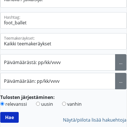
Hashtag:
Teemakeräykset:
Päivämäärästä: pp/kk/vvvv
...
Päivämäärään: pp/kk/vvvv
...
Tulosten järjestäminen:
relevanssi
uusin
vanhin
Näytä/piilota lisää hakuehtoja