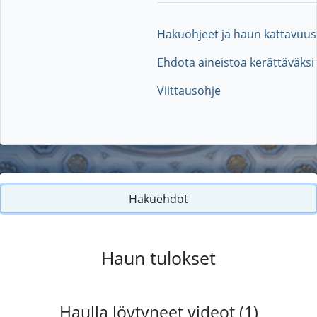
Hakuohjeet ja haun kattavuus
Ehdota aineistoa kerättäväksi
Viittausohje
Hakuehdot
Haun tulokset
Haulla löytyneet videot (1)