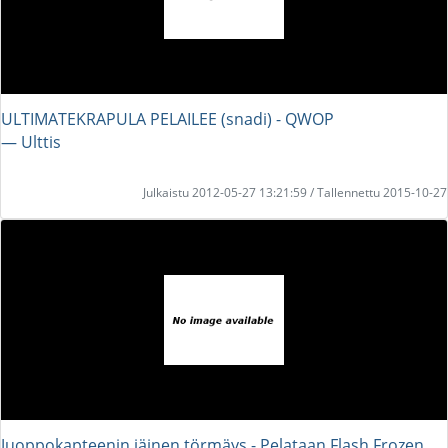
ULTIMATEKRAPULA PELAILEE (snadi) - QWOP
― Ulttis
Julkaistu 2012-05-27 13:21:59 / Tallennettu 2015-10-27
Juoppokapteenin jäinen törmäys - Pelataan Flash Frozen