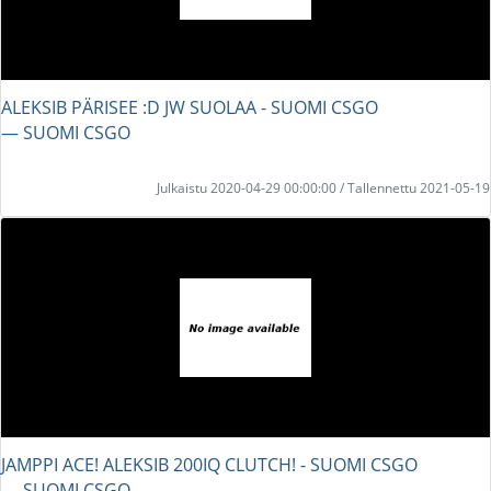
ALEKSIB PÄRISEE :D JW SUOLAA - SUOMI CSGO
― SUOMI CSGO
Julkaistu 2020-04-29 00:00:00 / Tallennettu 2021-05-19
JAMPPI ACE! ALEKSIB 200IQ CLUTCH! - SUOMI CSGO
― SUOMI CSGO