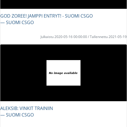
GOD ZOREE! JAMPPI ENTRYT! - SUOMI CSGO
― SUOMI CSGO
Julkaistu 2020-05-16 00:00:00 / Tallennettu 2021-05-19
ALEKSIB: VINKIT TRAINIIN
― SUOMI CSGO