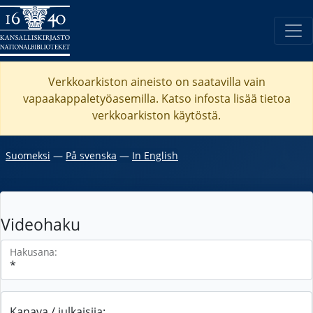
Verkkoarkiston aineisto on saatavilla vain
vapaakappaletyöasemilla. Katso
infosta
lisää tietoa
verkkoarkiston käytöstä.
Suomeksi
―
På svenska
―
In English
Videohaku
Hakusana:
Kanava / julkaisija: