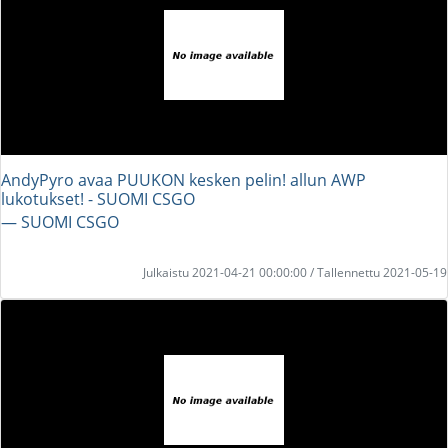
AndyPyro avaa PUUKON kesken pelin! allun AWP
lukotukset! - SUOMI CSGO
― SUOMI CSGO
Julkaistu 2021-04-21 00:00:00 / Tallennettu 2021-05-19