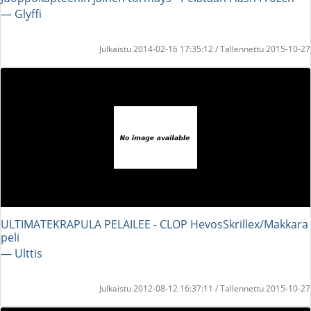
― Glyffi
Julkaistu 2014-02-16 17:35:12 / Tallennettu 2015-10-27
ULTIMATEKRAPULA PELAILEE - CLOP HevosSkrillex/Makkara
peli
― Ulttis
Julkaistu 2012-08-12 16:37:11 / Tallennettu 2015-10-27