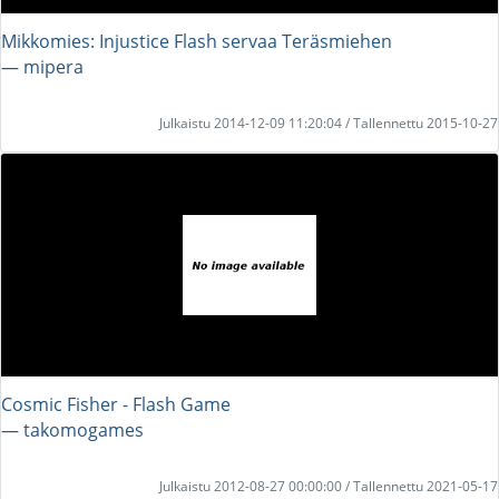
Mikkomies: Injustice Flash servaa Teräsmiehen
― mipera
Julkaistu 2014-12-09 11:20:04 / Tallennettu 2015-10-27
Cosmic Fisher - Flash Game
― takomogames
Julkaistu 2012-08-27 00:00:00 / Tallennettu 2021-05-17