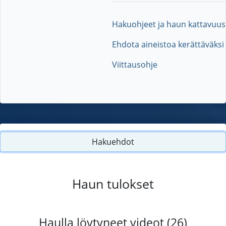
Hakuohjeet ja haun kattavuus
Ehdota aineistoa kerättäväksi
Viittausohje
Hakuehdot
Haun tulokset
Haulla löytyneet videot (26)