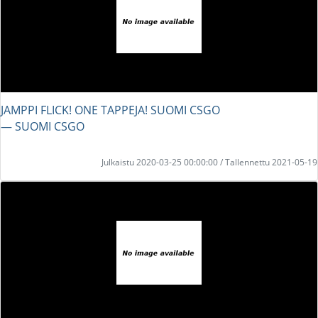
JAMPPI FLICK! ONE TAPPEJA! SUOMI CSGO
― SUOMI CSGO
Julkaistu 2020-03-25 00:00:00 / Tallennettu 2021-05-19