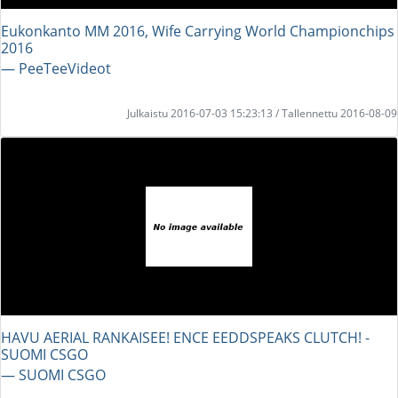
Eukonkanto MM 2016, Wife Carrying World Championchips
2016
― PeeTeeVideot
Julkaistu 2016-07-03 15:23:13 / Tallennettu 2016-08-09
HAVU AERIAL RANKAISEE! ENCE EEDDSPEAKS CLUTCH! -
SUOMI CSGO
― SUOMI CSGO