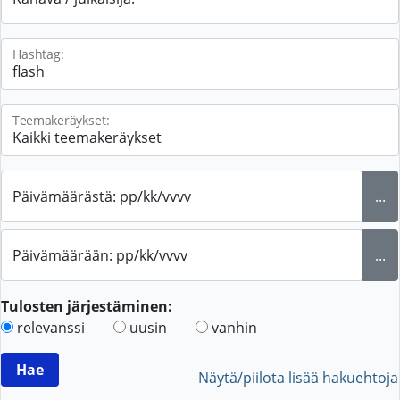
Hashtag:
Teemakeräykset:
Päivämäärästä: pp/kk/vvvv
...
Päivämäärään: pp/kk/vvvv
...
Tulosten järjestäminen:
relevanssi
uusin
vanhin
Näytä/piilota lisää hakuehtoja