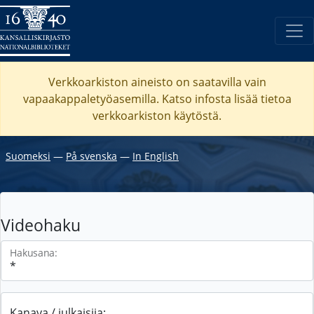
Verkkoarkiston aineisto on saatavilla vain
vapaakappaletyöasemilla. Katso
infosta
lisää tietoa
verkkoarkiston käytöstä.
Suomeksi
―
På svenska
―
In English
Videohaku
Hakusana:
Kanava / julkaisija: