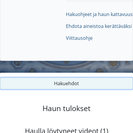
Hakuohjeet ja haun kattavuus
Ehdota aineistoa kerättäväksi
Viittausohje
Hakuehdot
Haun tulokset
Haulla löytyneet videot (1)