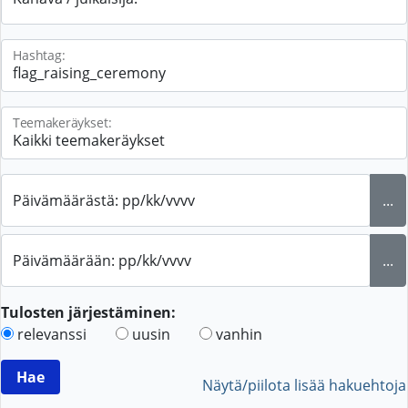
Hashtag:
Teemakeräykset:
Päivämäärästä: pp/kk/vvvv
...
Päivämäärään: pp/kk/vvvv
...
Tulosten järjestäminen:
relevanssi
uusin
vanhin
Näytä/piilota lisää hakuehtoja