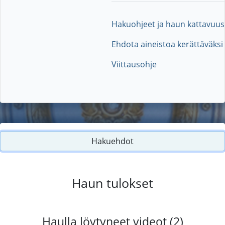
Hakuohjeet ja haun kattavuus
Ehdota aineistoa kerättäväksi
Viittausohje
Hakuehdot
Haun tulokset
Haulla löytyneet videot (2)