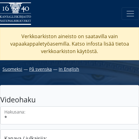
Verkkoarkiston aineisto on saatavilla vain
vapaakappaletyöasemilla. Katso
infosta
lisää tietoa
verkkoarkiston käytöstä.
Suomeksi
―
På svenska
―
In English
Videohaku
Hakusana:
Kanava / julkaisija: