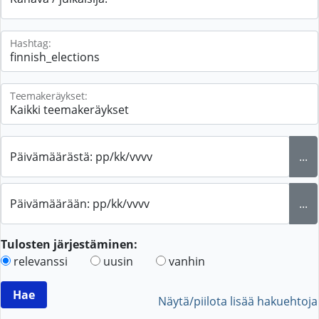
Hashtag:
Teemakeräykset:
Päivämäärästä: pp/kk/vvvv
...
Päivämäärään: pp/kk/vvvv
...
Tulosten järjestäminen:
relevanssi
uusin
vanhin
Näytä/piilota lisää hakuehtoja