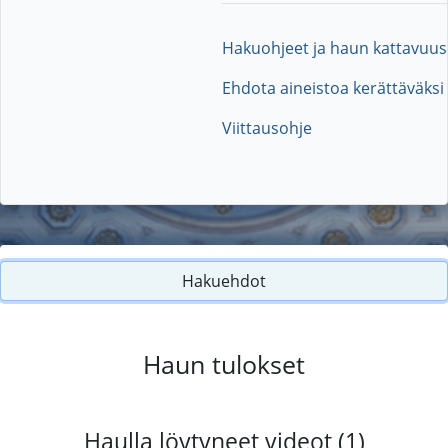
Hakuohjeet ja haun kattavuus
Ehdota aineistoa kerättäväksi
Viittausohje
Hakuehdot
Haun tulokset
Haulla löytyneet videot (1)