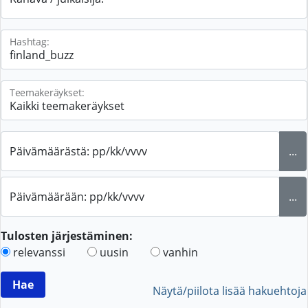
Hashtag:
Teemakeräykset:
Päivämäärästä: pp/kk/vvvv
...
Päivämäärään: pp/kk/vvvv
...
Tulosten järjestäminen:
relevanssi
uusin
vanhin
Näytä/piilota lisää hakuehtoja