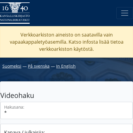
Verkkoarkiston aineisto on saatavilla vain
vapaakappaletyöasemilla. Katso
infosta
lisää tietoa
verkkoarkiston käytöstä.
Suomeksi
―
På svenska
―
In English
Videohaku
Hakusana:
Kanava / julkaisija: