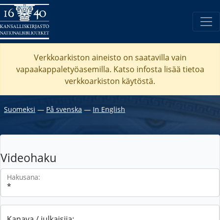
Verkkoarkiston aineisto on saatavilla vain
vapaakappaletyöasemilla. Katso
infosta
lisää tietoa
verkkoarkiston käytöstä.
Suomeksi
―
På svenska
―
In English
Videohaku
Hakusana:
Kanava / julkaisija: