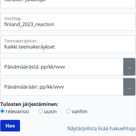
Hashtag:
Teemakeräykset:
Päivämäärästä: pp/kk/vvvv
...
Päivämäärään: pp/kk/vvvv
...
Tulosten järjestäminen:
relevanssi
uusin
vanhin
Näytä/piilota lisää hakuehtoja