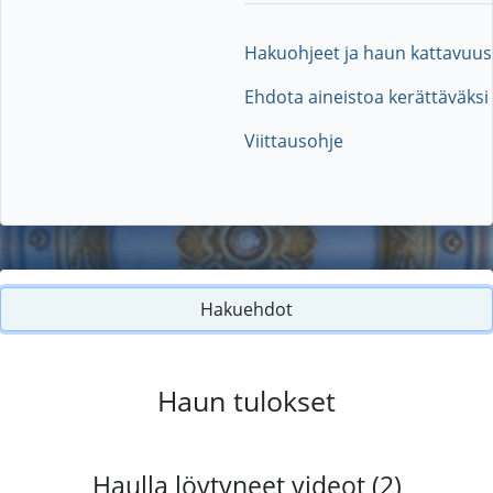
Hakuohjeet ja haun kattavuus
Ehdota aineistoa kerättäväksi
Viittausohje
Hakuehdot
Haun tulokset
Haulla löytyneet videot (2)