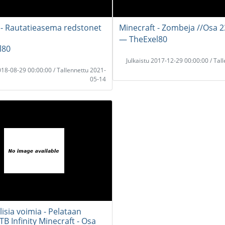
 - Rautatieasema redstonet
Minecraft - Zombeja //Osa 
― TheExel80
l80
Julkaistu 2017-12-29 00:00:00 / Tal
2018-08-29 00:00:00 / Tallennettu 2021-
05-14
lisia voimia - Pelataan
B Infinity Minecraft - Osa