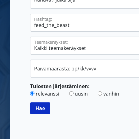
Hashtag:
Teemakeräykset:
Päivämäärästä: pp/kk/vvvv
Tulosten järjestäminen:
relevanssi
uusin
vanhin