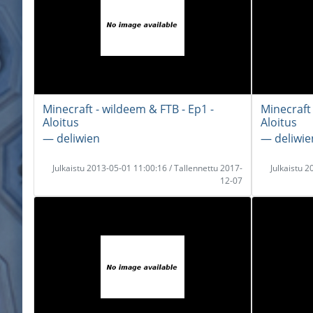
Minecraft - wildeem & FTB - Ep1 -
Minecraft 
Aloitus
Aloitus
― deliwien
― deliwie
Julkaistu 2013-05-01 11:00:16 / Tallennettu 2017-
Julkaistu 
12-07