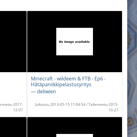
Minecraft - wildeem & FTB - Ep6 -
Hätäpaniikkipelastusyritys
― deliwien
lennettu 2017-
Julkaistu 2013-05-15 11:04:54 / Tallennettu 2015-
12-07
10-27