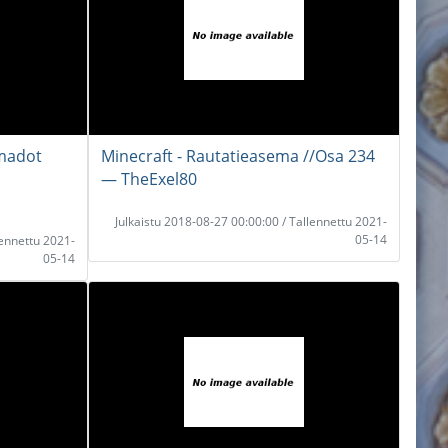
 madot
Minecraft - Rautatieasema //Osa 234
― TheExel80
Julkaistu 2018-08-27 00:00:00 / Tallennettu 2021-
05-14
lennettu 2021-
05-14