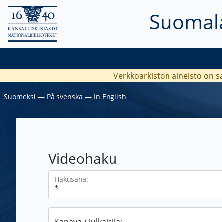
Suomala
Verkkoarkiston aineisto on s
Suomeksi
―
På svenska
―
In English
Videohaku
Hakusana:
Kanava / julkaisija: