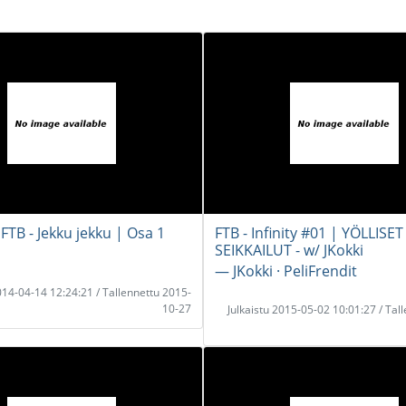
FTB - Jekku jekku | Osa 1
FTB - Infinity #01 | YÖLLISET
SEIKKAILUT - w/ JKokki
― JKokki · PeliFrendit
2014-04-14 12:24:21 / Tallennettu 2015-
10-27
Julkaistu 2015-05-02 10:01:27 / Tal