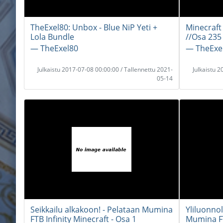
TheExel80: Unbox - Blue NiP Yeti +
Minecraft
Lola Bundle
//Osa 235
― TheExel80
― TheExe
Julkaistu 2017-07-08 00:00:00 / Tallennettu 2021-
Julkaistu 
05-14
Seikkailu alkakoon! - Pelataan Mumina
Yliluonnol
FTB Infinity Minecraft - Osa 1
Mumina FT