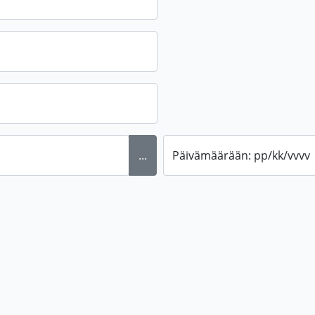
...
Päivämäärään: pp/kk/vvvv