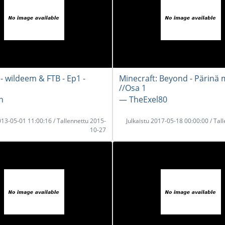
- wildeem & FTB - Ep1 -
Minecraft: Beyond - Pärinä
//Osa 1
n
― TheExel80
2013-05-01 11:00:16 / Tallennettu 2015-
Julkaistu 2017-05-18 00:00:00 / Tal
10-27