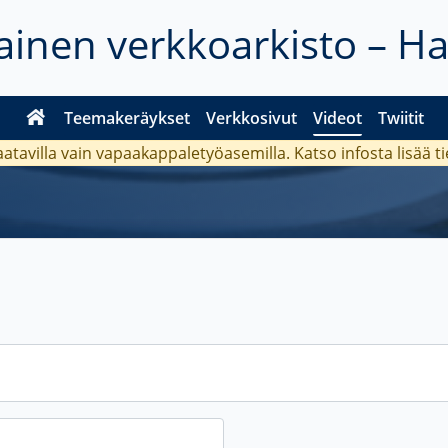
inen verkkoarkisto – H
Teemakeräykset
Verkkosivut
Videot
Twiitit
aatavilla vain vapaakappaletyöasemilla. Katso
infosta
lisää t