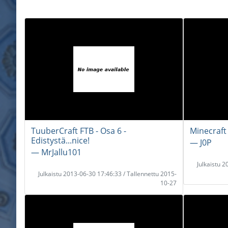
TuuberCraft FTB - Osa 6 -
Minecraft 
Edistystä...nice!
― J0P
― MrJallu101
Julkaistu 
Julkaistu 2013-06-30 17:46:33 / Tallennettu 2015-
10-27