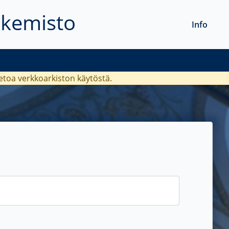
akemisto
Info
ietoa verkkoarkiston käytöstä.