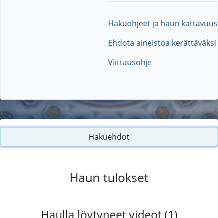
Hakuohjeet ja haun kattavuus
Ehdota aineistoa kerättäväksi
Viittausohje
Hakuehdot
Haun tulokset
Haulla löytyneet videot (1)