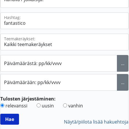
Hashtag:
Teemakeräykset:
Päivämäärästä: pp/kk/vvvv
...
Päivämäärään: pp/kk/vvvv
...
Tulosten järjestäminen:
relevanssi
uusin
vanhin
Näytä/piilota lisää hakuehtoja