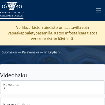
Verkkoarkiston aineisto on saatavilla vain
vapaakappaletyöasemilla. Katso
infosta
lisää tietoa
verkkoarkiston käytöstä.
Suomeksi
―
På svenska
―
In English
Videohaku
Hakusana:
Kanava / julkaisija: