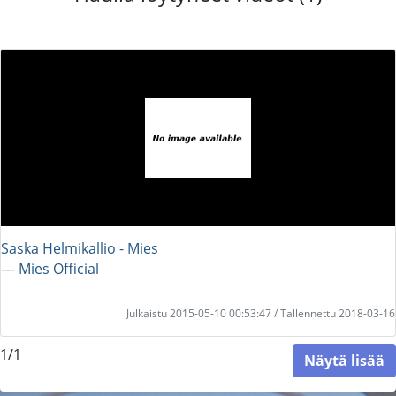
Saska Helmikallio - Mies
― Mies Official
Julkaistu 2015-05-10 00:53:47 / Tallennettu 2018-03-16
1/1
Näytä lisää