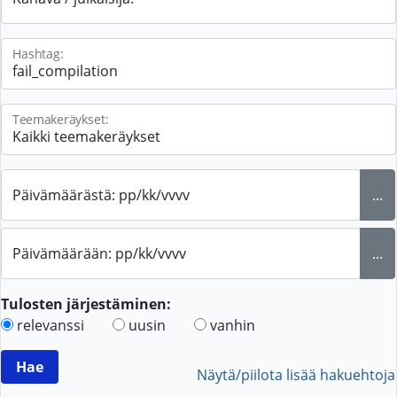
Hashtag:
Teemakeräykset:
Päivämäärästä: pp/kk/vvvv
...
Päivämäärään: pp/kk/vvvv
...
Tulosten järjestäminen:
relevanssi
uusin
vanhin
Näytä/piilota lisää hakuehtoja