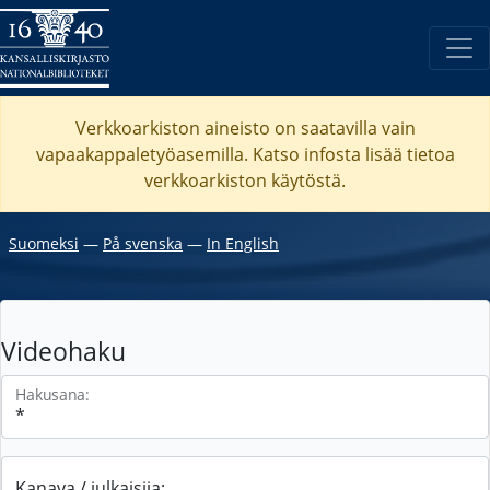
Verkkoarkiston aineisto on saatavilla vain
vapaakappaletyöasemilla. Katso
infosta
lisää tietoa
verkkoarkiston käytöstä.
Suomeksi
―
På svenska
―
In English
Videohaku
Hakusana:
Kanava / julkaisija: