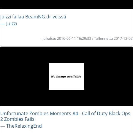
Juizzi failaa BeamNG.drive:ssä
― Juizzi
Julkaistu 2016-06-11 16:29:33 / Tallennettu 2017-12-07
Unfortunate Zombies Moments #4 - Call of Duty Black Ops
2 Zombies Fails
― TheRelaxingEnd