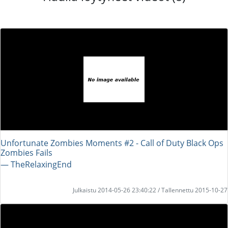
Unfortunate Zombies Moments #2 - Call of Duty Black Ops
Zombies Fails
― TheRelaxingEnd
Julkaistu 2014-05-26 23:40:22 / Tallennettu 2015-10-27