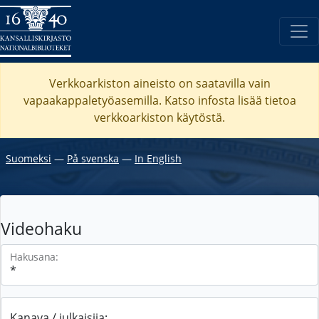
Verkkoarkiston aineisto on saatavilla vain
vapaakappaletyöasemilla. Katso
infosta
lisää tietoa
verkkoarkiston käytöstä.
Suomeksi
―
På svenska
―
In English
Videohaku
Hakusana:
Kanava / julkaisija: