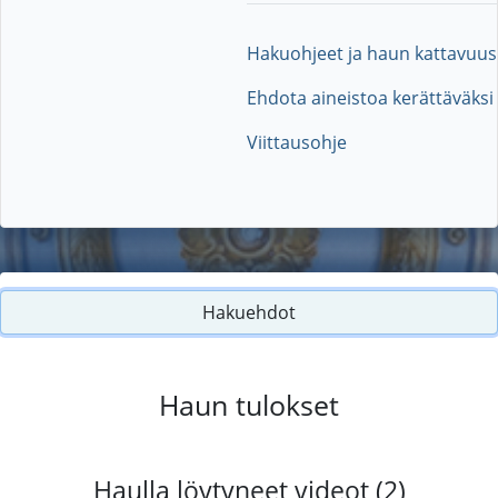
Hakuohjeet ja haun kattavuus
Ehdota aineistoa kerättäväksi
Viittausohje
Hakuehdot
Haun tulokset
Haulla löytyneet videot (2)