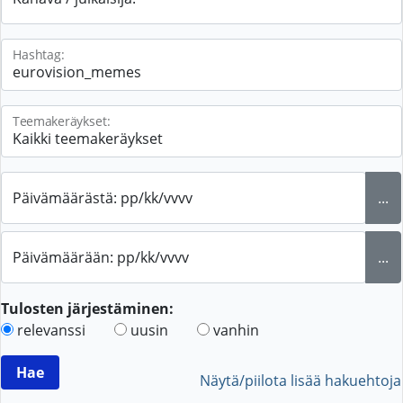
Hashtag:
Teemakeräykset:
Päivämäärästä: pp/kk/vvvv
...
Päivämäärään: pp/kk/vvvv
...
Tulosten järjestäminen:
relevanssi
uusin
vanhin
Näytä/piilota lisää hakuehtoja