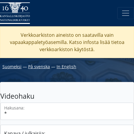
Verkkoarkiston aineisto on saatavilla vain
vapaakappaletyöasemilla. Katso
infosta
lisää tietoa
verkkoarkiston käytöstä.
Suomeksi
―
På svenska
―
In English
Videohaku
Hakusana:
Kanava / julkaisija: