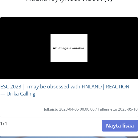
ESC 2023 | i may be obsessed with FINLAND| REACTION
― Urika Calling
Julkaistu 2023-04-05 00:00:00 / Tallennettu 2023-05-10
1/1
Näytä lisää