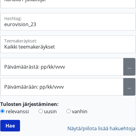
Hashtag:
Teemakeräykset:
Päivämäärästä: pp/kk/vvvv
...
Päivämäärään: pp/kk/vvvv
...
Tulosten järjestäminen:
relevanssi
uusin
vanhin
Näytä/piilota lisää hakuehtoja