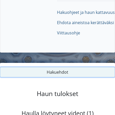
Hakuohjeet ja haun kattavuus
Ehdota aineistoa kerättäväksi
Viittausohje
Hakuehdot
Haun tulokset
Haulla löytyneet videot (1)