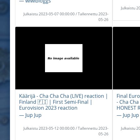
― wiwibloggs
Julkaistu 
Julkaistu 2023-05-07 00:00:00 / Tallennettu 2023-
05-26
Käärijä - Cha Cha Cha (LIVE) reaction |
Final Eur
Finland 🇫🇮 | First Semi-Final |
- Cha Cha 
Eurovision 2023 reaction
HONEST 
― Jup Jup
― Jup Jup
Julkaistu 2023-05-12 00:00:00 / Tallennettu 2023-
Julkaistu 
05-26