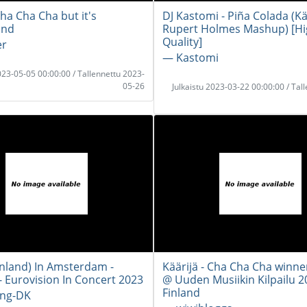
Cha Cha Cha but it's
DJ Kastomi - Piña Colada (Kä
and
Rupert Holmes Mashup) [H
Quality]
er
― Kastomi
2023-05-05 00:00:00 / Tallennettu 2023-
05-26
Julkaistu 2023-03-22 00:00:00 / Tal
Finland) In Amsterdam -
Käärijä - Cha Cha Cha winne
- Eurovision In Concert 2023
@ Uuden Musiikin Kilpailu 2
Finland
ng-DK