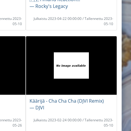
― Rocky's Legacy
lennettu 2023-
Julkaistu 2023-04-22 00:00:00 / Tallennettu 2023-
05-10
05-10
Käärijä - Cha Cha Cha (DJVI Remix)
― DJVI
lennettu 2023-
Julkaistu 2023-02-24 00:00:00 / Tallennettu 2023-
05-26
05-10