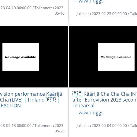
― wiwibloggs
2023-04-19 00:00:00 / Tallennettu 2023-
05-10
Julkaistu 2023-02-25 00:00:00 / Tal
ovision performance Käärijä
🇫🇮 Käärijä Cha Cha Cha I
Cha (LIVE) | Finland 🇫🇮 |
after Eurovision 2023 seco
REACTION
rehearsal
― wiwibloggs
2023-05-13 00:00:00 / Tallennettu 2023-
Julkaistu 2023-05-04 00:00:00 / Tal
05-26