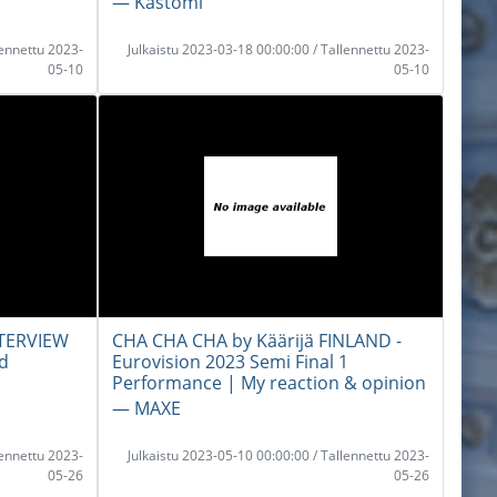
― Kastomi
lennettu 2023-
Julkaistu 2023-03-18 00:00:00 / Tallennettu 2023-
05-10
05-10
NTERVIEW
CHA CHA CHA by Käärijä FINLAND -
nd
Eurovision 2023 Semi Final 1
Performance | My reaction & opinion
― MAXE
lennettu 2023-
Julkaistu 2023-05-10 00:00:00 / Tallennettu 2023-
05-26
05-26