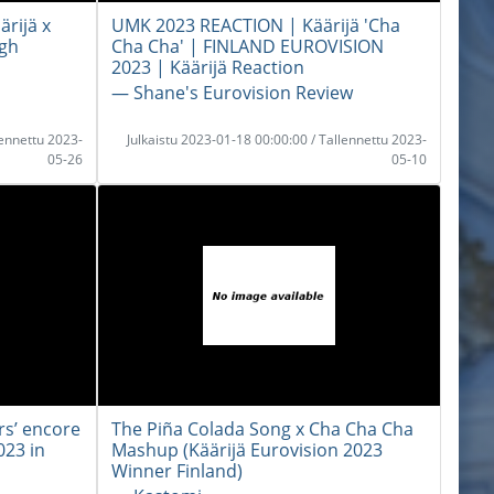
ärijä x
UMK 2023 REACTION | Käärijä 'Cha
igh
Cha Cha' | FINLAND EUROVISION
2023 | Käärijä Reaction
― Shane's Eurovision Review
lennettu 2023-
Julkaistu 2023-01-18 00:00:00 / Tallennettu 2023-
05-26
05-10
rs’ encore
The Piña Colada Song x Cha Cha Cha
023 in
Mashup (Käärijä Eurovision 2023
Winner Finland)