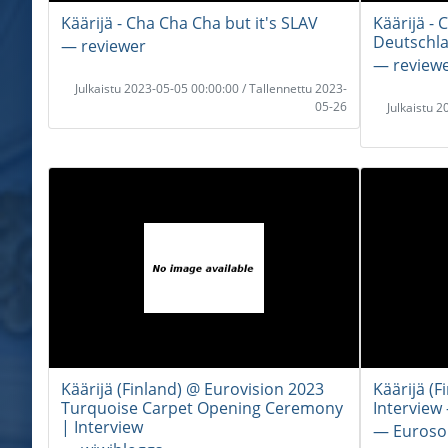
Käärijä - Cha Cha Cha but it's SLAV
Käärijä - 
Deutschl
― reviewer
― review
Julkaistu 2023-05-05 00:00:00 / Tallennettu 2023-
05-26
Julkaistu 
Käärijä (Finland) @ Eurovision 2023
Käärijä (
Turquoise Carpet Opening Ceremony
Interview 
| Interview
― Euroso