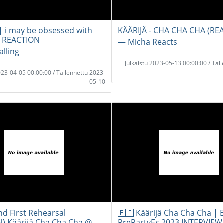
| i may be obsessed with
KÄÄRIJÄ - CHA CHA CHA (RE
 REACTION
― Micha Reacts
alling
Julkaistu 2023-05-13 00:00:00 / Tal
2023-04-05 00:00:00 / Tallennettu 2023-
05-10
nd First Rehearsal
🇫🇮 Käärijä Cha Cha Cha | 
) Käärijä Cha Cha Cha @
PrePartyEs 2023 INTERVIEW