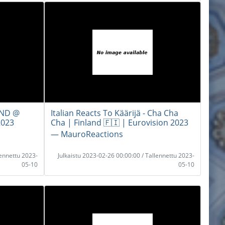
AND @
Italian Reacts To Käärijä - Cha Cha
2023
Cha | Finland 🇫🇮 | Eurovision 2023
― MauroReactions
lennettu 2023-
Julkaistu 2023-02-26 00:00:00 / Tallennettu 2023-
05-10
05-10