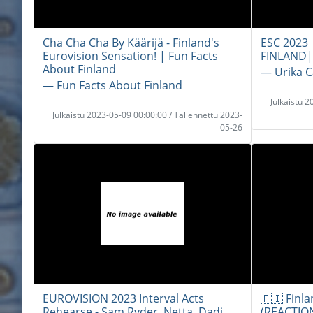
Cha Cha Cha By Käärijä - Finland's
ESC 2023 
Eurovision Sensation! | Fun Facts
FINLAND|
About Finland
― Urika C
― Fun Facts About Finland
Julkaistu 
Julkaistu 2023-05-09 00:00:00 / Tallennettu 2023-
05-26
EUROVISION 2023 Interval Acts
🇫🇮 Finla
Rehearse - Sam Ryder, Netta, Dadi
(REACTION