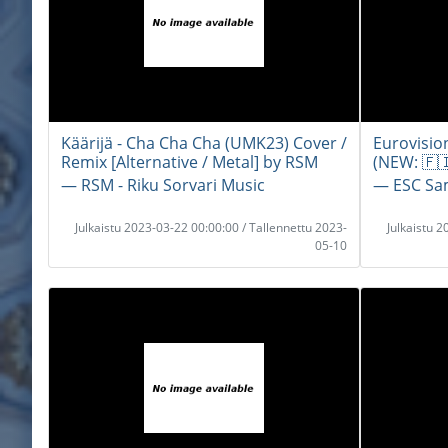
Käärijä - Cha Cha Cha (UMK23) Cover /
Eurovisio
Remix [Alternative / Metal] by RSM
(NEW: 🇫
― RSM - Riku Sorvari Music
― ESC Sa
Julkaistu 2023-03-22 00:00:00 / Tallennettu 2023-
Julkaistu 
05-10