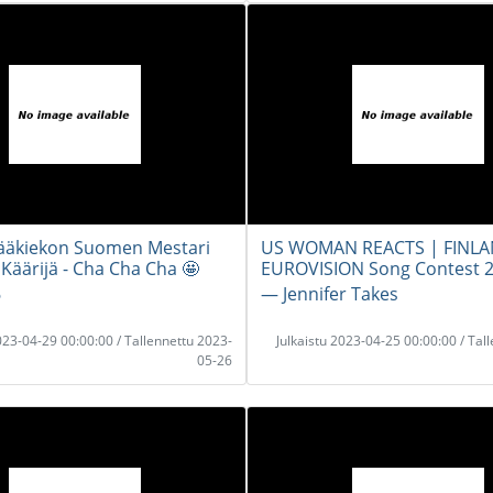
ääkiekon Suomen Mestari
US WOMAN REACTS | FINL
 Käärijä - Cha Cha Cha 🤩
EUROVISION Song Contest 
6
― Jennifer Takes
2023-04-29 00:00:00 / Tallennettu 2023-
Julkaistu 2023-04-25 00:00:00 / Tal
05-26