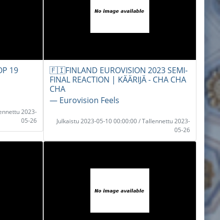
OP 19
🇫🇮FINLAND EUROVISION 2023 SEMI-
FINAL REACTION | KÄÄRIJÄ - CHA CHA
CHA
― Eurovision Feels
lennettu 2023-
05-26
Julkaistu 2023-05-10 00:00:00 / Tallennettu 2023-
05-26