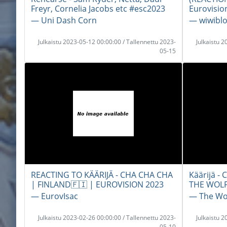
Freyr, Cornelia Jacobs etc #esc2023
Eurovisio
― Uni Dash Corn
― wiwibl
Julkaistu 2023-05-12 00:00:00 / Tallennettu 2023-
Julkaistu 
05-15
REACTING TO KÄÄRIJÄ - CHA CHA CHA
Käärijä -
| FINLAND🇫🇮 | EUROVISION 2023
THE WOLF
― EurovIsac
― The Wo
Julkaistu 2023-02-26 00:00:00 / Tallennettu 2023-
Julkaistu 
05-10