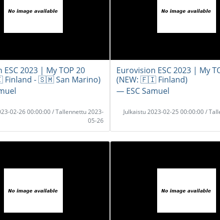
n ESC 2023 | My TOP 20
Eurovision ESC 2023 | My T
 Finland - 🇸🇲 San Marino)
(NEW: 🇫🇮 Finland)
muel
― ESC Samuel
2023-02-26 00:00:00 / Tallennettu 2023-
Julkaistu 2023-02-25 00:00:00 / Tal
05-26