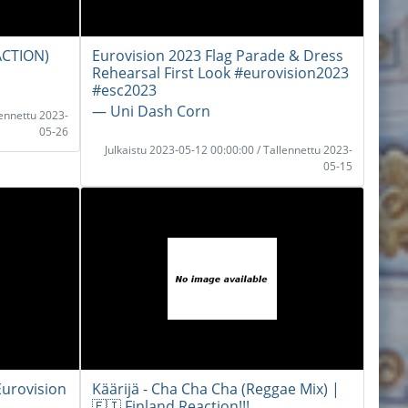
ACTION)
Eurovision 2023 Flag Parade & Dress
Rehearsal First Look #eurovision2023
#esc2023
― Uni Dash Corn
lennettu 2023-
05-26
Julkaistu 2023-05-12 00:00:00 / Tallennettu 2023-
05-15
Eurovision
Käärijä - Cha Cha Cha (Reggae Mix) |
🇫🇮 Finland Reaction!!!