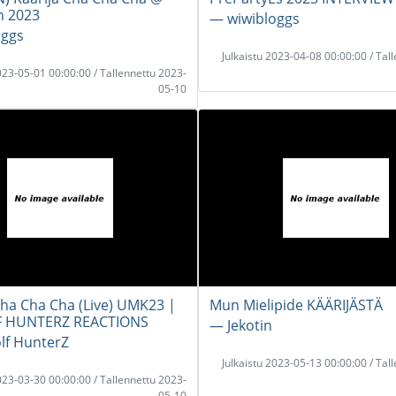
n 2023
― wiwibloggs
oggs
Julkaistu 2023-04-08 00:00:00 / Tal
2023-05-01 00:00:00 / Tallennettu 2023-
05-10
 Cha Cha Cha (Live) UMK23 |
Mun Mielipide KÄÄRIJÄSTÄ
 HUNTERZ REACTIONS
― Jekotin
lf HunterZ
Julkaistu 2023-05-13 00:00:00 / Tal
2023-03-30 00:00:00 / Tallennettu 2023-
05-10