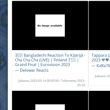
🇧🇩 Bangladeshi Reaction To Käärijä -
Tappara J
Cha Cha Cha (LIVE) | Finland 🇫🇮 |
2023 💙🧡
Grand Final | Eurovision 2023
― KaRa7
― Delowar Reacts
Julkaistu 
Julkaistu 2023-05-14 00:00:00 / Tallennettu 2023-
05-26