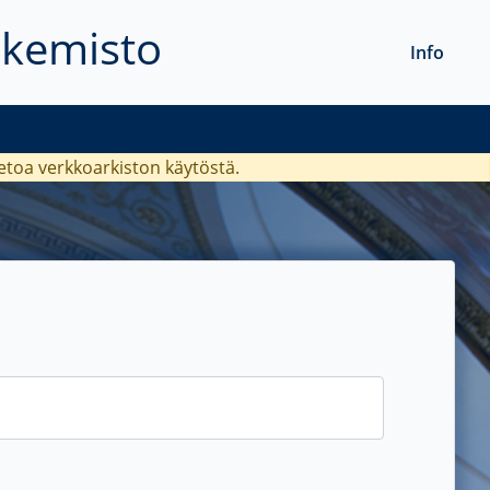
akemisto
Info
ietoa verkkoarkiston käytöstä.