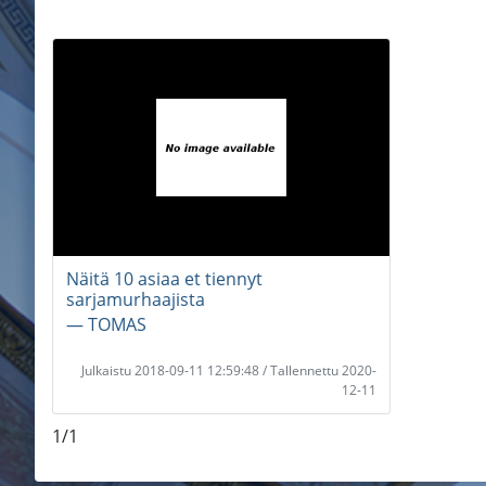
Näitä 10 asiaa et tiennyt
sarjamurhaajista
― TOMAS
Julkaistu 2018-09-11 12:59:48 / Tallennettu 2020-
12-11
1/1