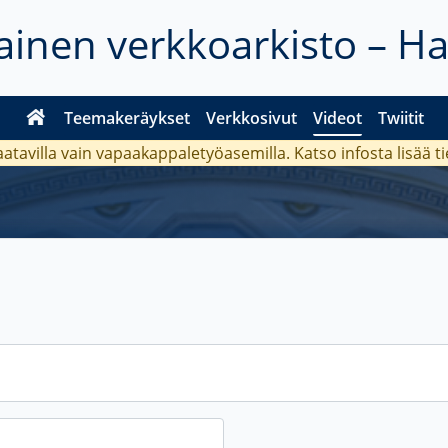
inen verkkoarkisto – H
Teemakeräykset
Verkkosivut
Videot
Twiitit
aatavilla vain vapaakappaletyöasemilla. Katso
infosta
lisää t