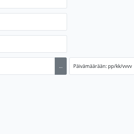
...
Päivämäärään: pp/kk/vvvv