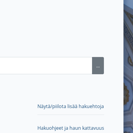
...
Näytä/piilota lisää hakuehtoja
Hakuohjeet ja haun kattavuus