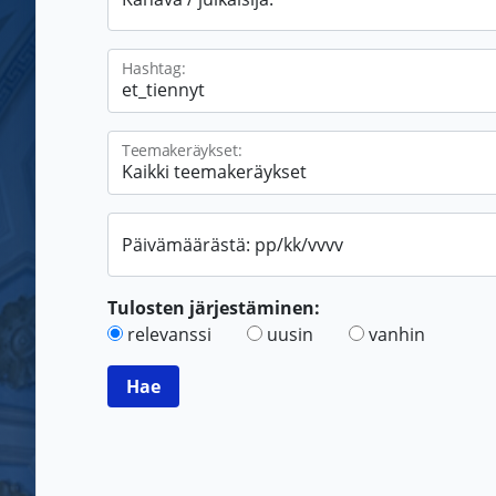
Hashtag:
Teemakeräykset:
Päivämäärästä: pp/kk/vvvv
Tulosten järjestäminen:
relevanssi
uusin
vanhin