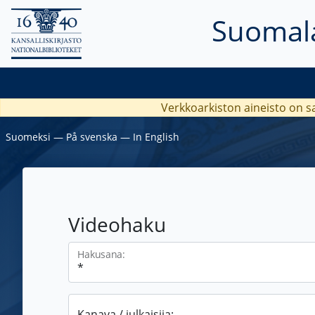
Suomala
Verkkoarkiston aineisto on s
Suomeksi
―
På svenska
―
In English
Videohaku
Hakusana:
Kanava / julkaisija: