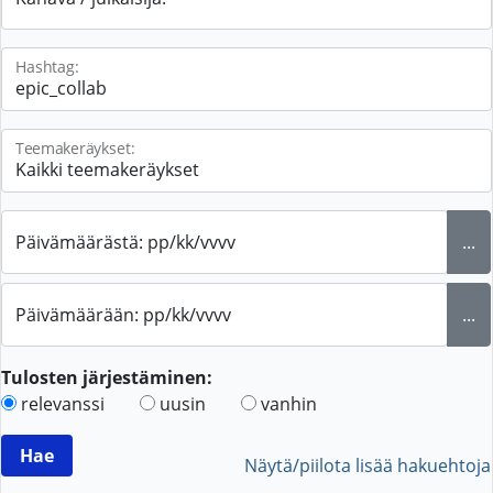
Hashtag:
Teemakeräykset:
Päivämäärästä: pp/kk/vvvv
...
Päivämäärään: pp/kk/vvvv
...
Tulosten järjestäminen:
relevanssi
uusin
vanhin
Näytä/piilota lisää hakuehtoja