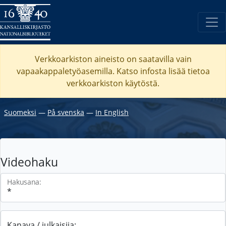
Verkkoarkiston aineisto on saatavilla vain
vapaakappaletyöasemilla. Katso
infosta
lisää tietoa
verkkoarkiston käytöstä.
Suomeksi
―
På svenska
―
In English
Videohaku
Hakusana:
Kanava / julkaisija: