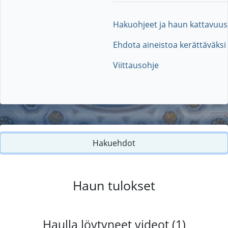
Hakuohjeet ja haun kattavuus
Ehdota aineistoa kerättäväksi
Viittausohje
Hakuehdot
Haun tulokset
Haulla löytyneet videot (1)