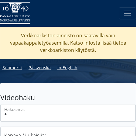
Verkkoarkiston aineisto on saatavilla vain
vapaakappaletyöasemilla. Katso
infosta
lisää tietoa
verkkoarkiston käytöstä.
Suomeksi
―
På svenska
―
In English
Videohaku
Hakusana:
Kanava / julkaisija: