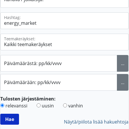
Hashtag:
Teemakeräykset:
Päivämäärästä: pp/kk/vvvv
...
Päivämäärään: pp/kk/vvvv
...
Tulosten järjestäminen:
relevanssi
uusin
vanhin
Näytä/piilota lisää hakuehtoja