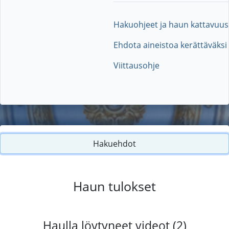
Hakuohjeet ja haun kattavuus
Ehdota aineistoa kerättäväksi
Viittausohje
Hakuehdot
Haun tulokset
Haulla löytyneet videot (2)