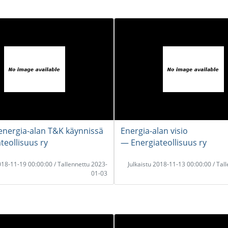
energia-alan T&K käynnissä
Energia-alan visio
teollisuus ry
― Energiateollisuus ry
2018-11-19 00:00:00 / Tallennettu 2023-
Julkaistu 2018-11-13 00:00:00 / Tal
01-03