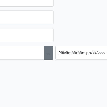
...
Päivämäärään: pp/kk/vvvv