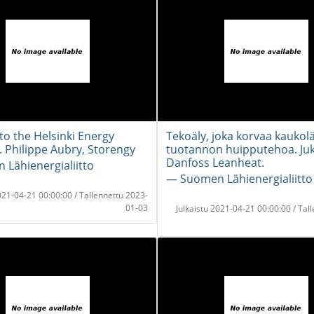
to the Helsinki Energy
Tekoäly, joka korvaa kauk
. Philippe Aubry, Storengy
tuotannon huipputehoa. Ju
Danfoss Leanheat.
Lähienergialiitto
― Suomen Lähienergialiitto
2021-04-21 00:00:00 / Tallennettu 2023-
01-03
Julkaistu 2021-04-21 00:00:00 / Tal