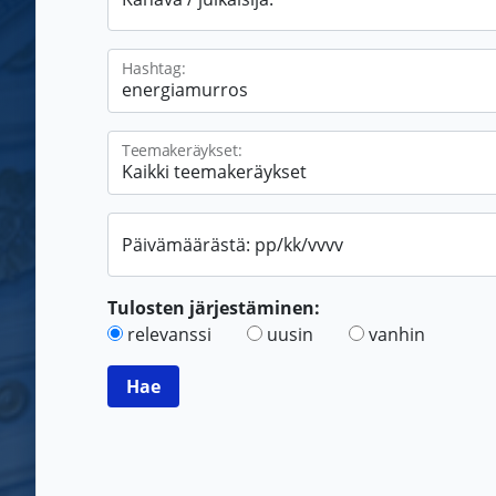
Hashtag:
Teemakeräykset:
Päivämäärästä: pp/kk/vvvv
Tulosten järjestäminen:
relevanssi
uusin
vanhin