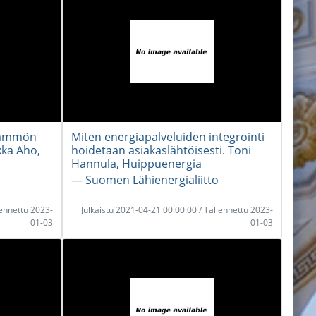
olämmön
Miten energiapalveluiden integrointi
kka Aho,
hoidetaan asiakaslähtöisesti. Toni
Hannula, Huippuenergia
― Suomen Lähienergialiitto
lennettu 2023-
Julkaistu 2021-04-21 00:00:00 / Tallennettu 2023-
01-03
01-03