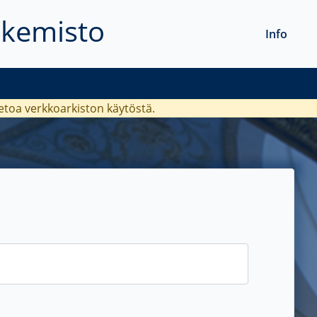
akemisto
Info
ietoa verkkoarkiston käytöstä.