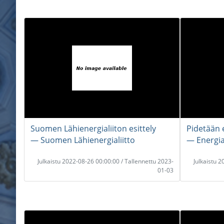
Suomen Lähienergialiiton esittely
Pidetään 
― Suomen Lähienergialiitto
― Energia
Julkaistu 2022-08-26 00:00:00 / Tallennettu 2023-
Julkaistu 
01-03