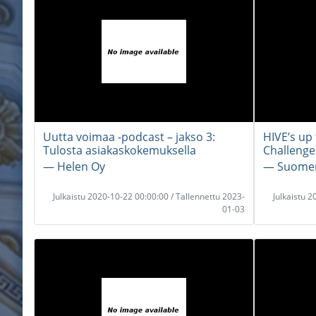
Uutta voimaa -podcast – jakso 3:
HIVE’s up 
Tulosta asiakaskokemuksella
Challenge
― Helen Oy
― Suomen 
Julkaistu 2020-10-22 00:00:00 / Tallennettu 2023-
Julkaistu 
01-03