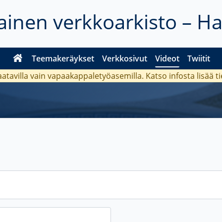
inen verkkoarkisto – H
Teemakeräykset
Verkkosivut
Videot
Twiitit
aatavilla vain vapaakappaletyöasemilla. Katso
infosta
lisää t