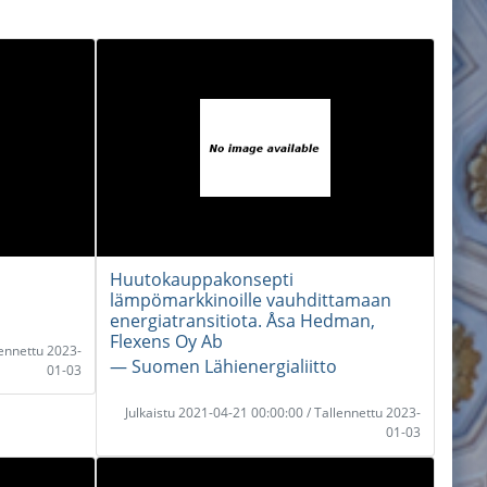
Huutokauppakonsepti
lämpömarkkinoille vauhdittamaan
energiatransitiota. Åsa Hedman,
Flexens Oy Ab
lennettu 2023-
― Suomen Lähienergialiitto
01-03
Julkaistu 2021-04-21 00:00:00 / Tallennettu 2023-
01-03