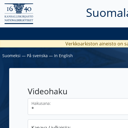
Suomala
Verkkoarkiston aineisto on s
Suomeksi
―
På svenska
―
In English
Videohaku
Hakusana:
Kanava / julkaisija: