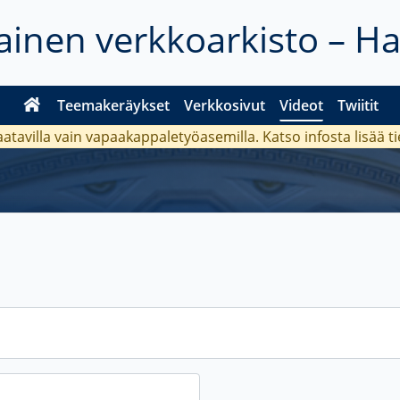
inen verkkoarkisto – H
Teemakeräykset
Verkkosivut
Videot
Twiitit
aatavilla vain vapaakappaletyöasemilla. Katso
infosta
lisää t