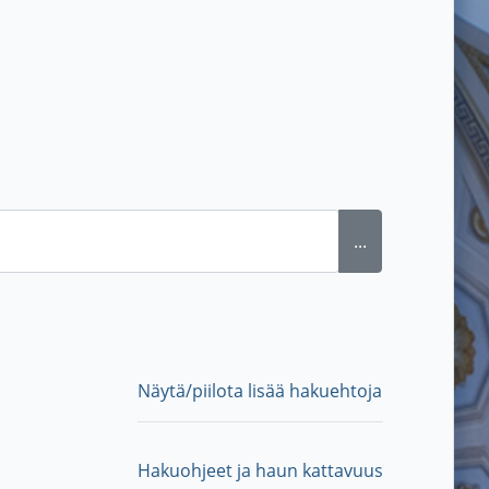
...
Näytä/piilota lisää hakuehtoja
Hakuohjeet ja haun kattavuus