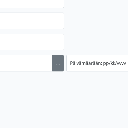
...
Päivämäärään: pp/kk/vvvv