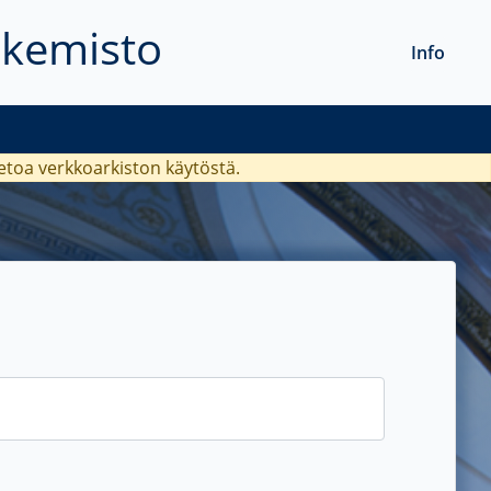
akemisto
Info
ietoa verkkoarkiston käytöstä.