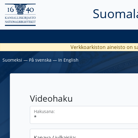
Suomala
Verkkoarkiston aineisto on s
Suomeksi
―
På svenska
―
In English
Videohaku
Hakusana:
Kanava / julkaisija: