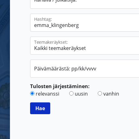
Hashtag:
Teemakeräykset:
Päivämäärästä: pp/kk/vvvv
Tulosten järjestäminen:
relevanssi
uusin
vanhin