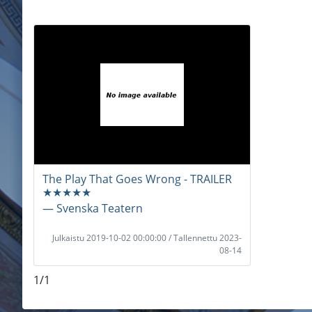
The Play That Goes Wrong - TRAILER
★★★★★
― Svenska Teatern
Julkaistu 2019-10-02 00:00:00 / Tallennettu 2023-
08-14
1/1