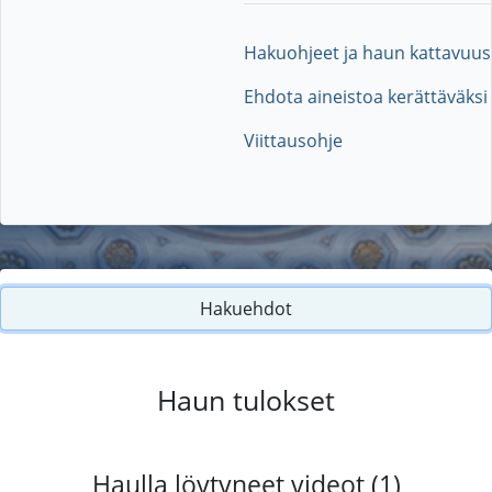
Hakuohjeet ja haun kattavuus
Ehdota aineistoa kerättäväksi
Viittausohje
Hakuehdot
Haun tulokset
Haulla löytyneet videot (1)