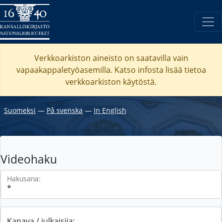
Verkkoarkiston aineisto on saatavilla vain
vapaakappaletyöasemilla. Katso
infosta
lisää tietoa
verkkoarkiston käytöstä.
Suomeksi
―
På svenska
―
In English
Videohaku
Hakusana:
Kanava / julkaisija: