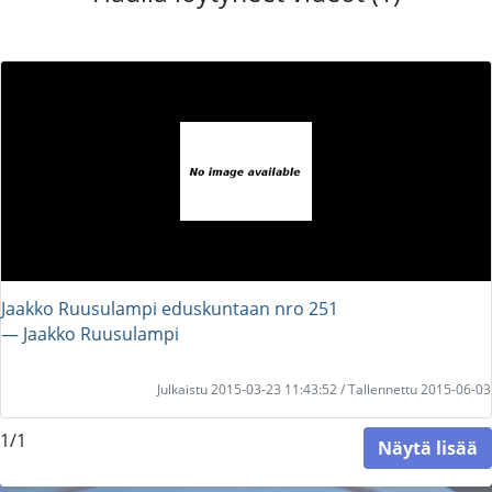
Jaakko Ruusulampi eduskuntaan nro 251
― Jaakko Ruusulampi
Julkaistu 2015-03-23 11:43:52 / Tallennettu 2015-06-03
1/1
Näytä lisää