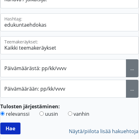
Hashtag:
Teemakeräykset:
Päivämäärästä: pp/kk/vvvv
...
Päivämäärään: pp/kk/vvvv
...
Tulosten järjestäminen:
relevanssi
uusin
vanhin
Näytä/piilota lisää hakuehtoja