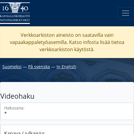
Verkkoarkiston aineisto on saatavilla vain
vapaakappaletyöasemilla. Katso
infosta
lisää tietoa
verkkoarkiston käytöstä.
Suomeksi
―
På svenska
―
In English
Videohaku
Hakusana:
Kanava / julkaisija: