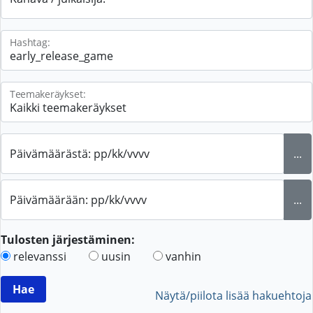
Hashtag:
Teemakeräykset:
Päivämäärästä: pp/kk/vvvv
...
Päivämäärään: pp/kk/vvvv
...
Tulosten järjestäminen:
relevanssi
uusin
vanhin
Näytä/piilota lisää hakuehtoja