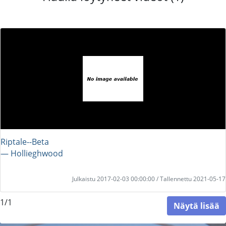
Riptale--Beta
― Hollieghwood
Julkaistu 2017-02-03 00:00:00 / Tallennettu 2021-05-17
1/1
Näytä lisää