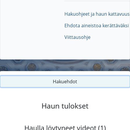
Hakuohjeet ja haun kattavuus
Ehdota aineistoa kerättäväksi
Viittausohje
Hakuehdot
Haun tulokset
Haulla löytyneet videot (1)