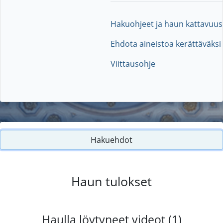
Hakuohjeet ja haun kattavuus
Ehdota aineistoa kerättäväksi
Viittausohje
Hakuehdot
Haun tulokset
Haulla löytyneet videot (1)