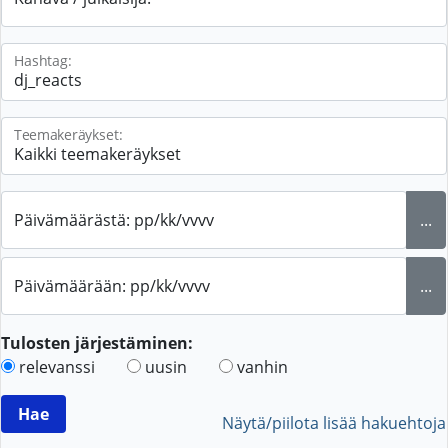
Hashtag:
Teemakeräykset:
Päivämäärästä: pp/kk/vvvv
...
Päivämäärään: pp/kk/vvvv
...
Tulosten järjestäminen:
relevanssi
uusin
vanhin
Näytä/piilota lisää hakuehtoja