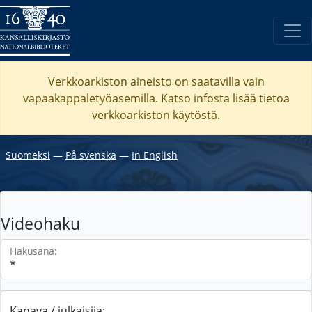
Verkkoarkiston aineisto on saatavilla vain
vapaakappaletyöasemilla. Katso
infosta
lisää tietoa
verkkoarkiston käytöstä.
Suomeksi
―
På svenska
―
In English
Videohaku
Hakusana:
Kanava / julkaisija: