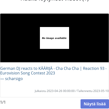
German DJ reacts to KÄÄRIJÄ - Cha Cha Cha | Reaction 93 -
Eurovision Song Contest 2023
― scharsigo
Julkaistu 2023-04-26 00:00:00 / Tallennettu 2023-05-10
1/1
Näytä lisää