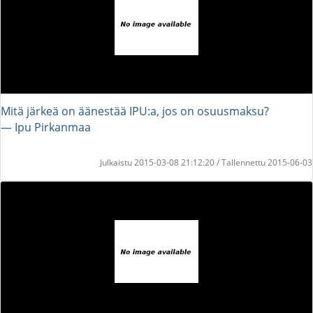
Mitä järkeä on äänestää IPU:a, jos on osuusmaksu?
― Ipu Pirkanmaa
Julkaistu 2015-03-08 21:12:20 / Tallennettu 2015-06-03