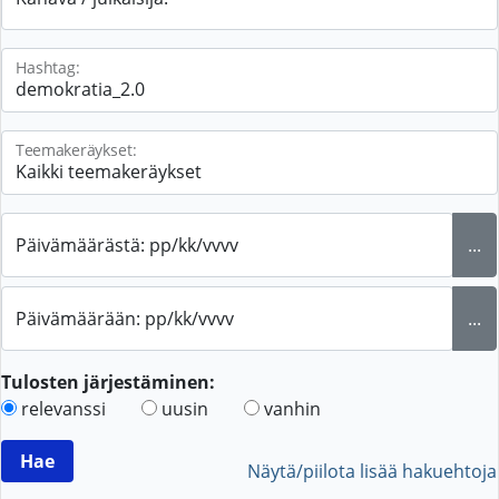
Hashtag:
Teemakeräykset:
Päivämäärästä: pp/kk/vvvv
...
Päivämäärään: pp/kk/vvvv
...
Tulosten järjestäminen:
relevanssi
uusin
vanhin
Näytä/piilota lisää hakuehtoja