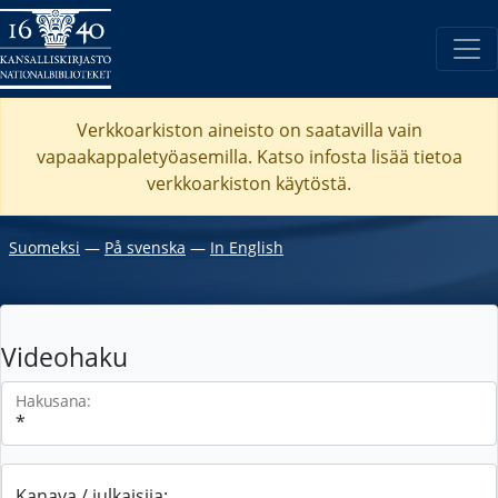
Verkkoarkiston aineisto on saatavilla vain
vapaakappaletyöasemilla. Katso
infosta
lisää tietoa
verkkoarkiston käytöstä.
Suomeksi
―
På svenska
―
In English
Videohaku
Hakusana:
Kanava / julkaisija: