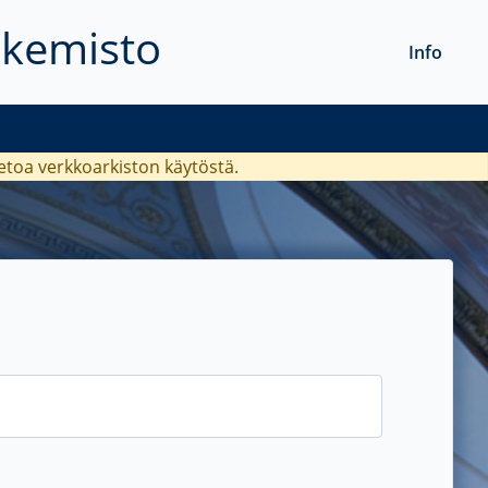
akemisto
Info
ietoa verkkoarkiston käytöstä.