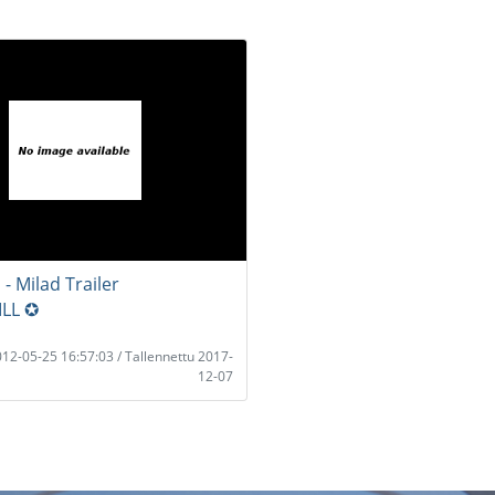
- Milad Trailer
ILL ✪
2012-05-25 16:57:03 / Tallennettu 2017-
12-07