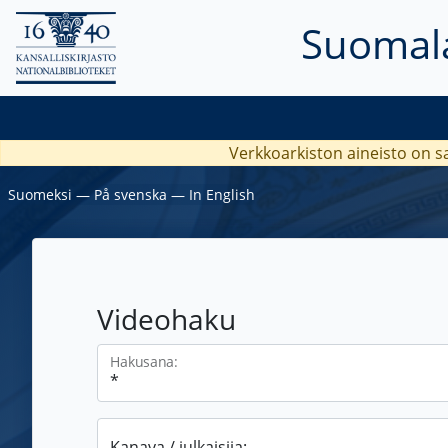
Suomala
Verkkoarkiston aineisto on s
Suomeksi
―
På svenska
―
In English
Videohaku
Hakusana:
Kanava / julkaisija: