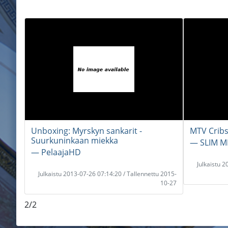
Unboxing: Myrskyn sankarit -
MTV Cribs 
Suurkuninkaan miekka
― SLIM M
― PelaajaHD
Julkaistu 
Julkaistu 2013-07-26 07:14:20 / Tallennettu 2015-
10-27
2/2