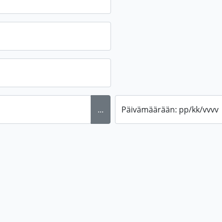
...
Päivämäärään: pp/kk/vvvv