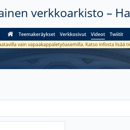
inen verkkoarkisto – H
Teemakeräykset
Verkkosivut
Videot
Twiitit
aatavilla vain vapaakappaletyöasemilla. Katso
infosta
lisää t