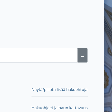
...
Näytä/piilota lisää hakuehtoja
Hakuohjeet ja haun kattavuus