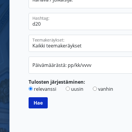
Hashtag:
Teemakeräykset:
Päivämäärästä: pp/kk/vvvv
Tulosten järjestäminen:
relevanssi
uusin
vanhin