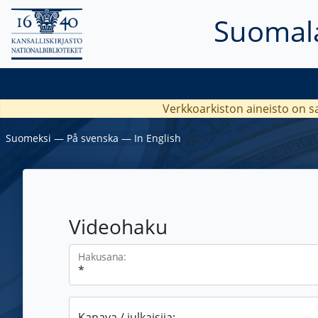
Suomala
Verkkoarkiston aineisto on s
Suomeksi
―
På svenska
―
In English
Videohaku
Hakusana:
Kanava / julkaisija: