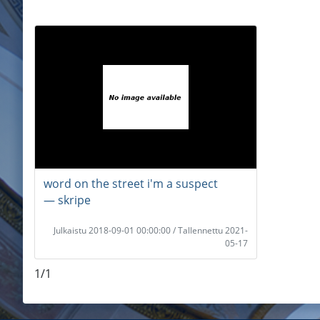
word on the street i'm a suspect
― skripe
Julkaistu 2018-09-01 00:00:00 / Tallennettu 2021-
05-17
1/1