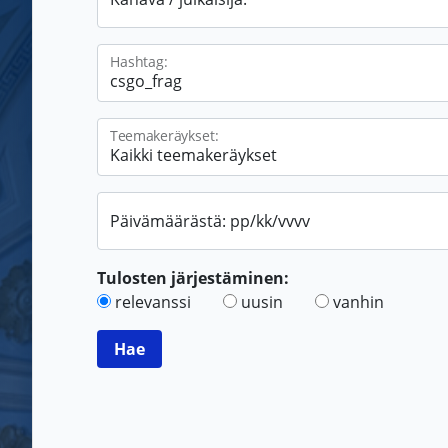
Hashtag:
Teemakeräykset:
Päivämäärästä: pp/kk/vvvv
Tulosten järjestäminen:
relevanssi
uusin
vanhin