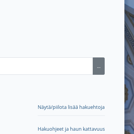
...
Näytä/piilota lisää hakuehtoja
Hakuohjeet ja haun kattavuus