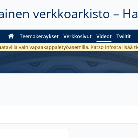
inen verkkoarkisto – H
Teemakeräykset
Verkkosivut
Videot
Twiitit
aatavilla vain vapaakappaletyöasemilla. Katso
infosta
lisää t