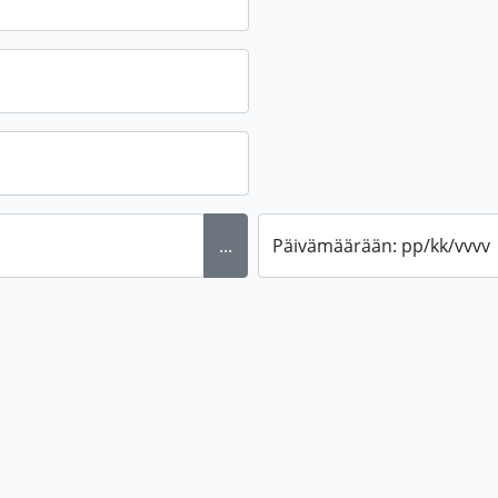
...
Päivämäärään: pp/kk/vvvv