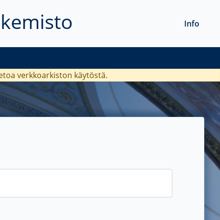
akemisto
Info
ietoa verkkoarkiston käytöstä.