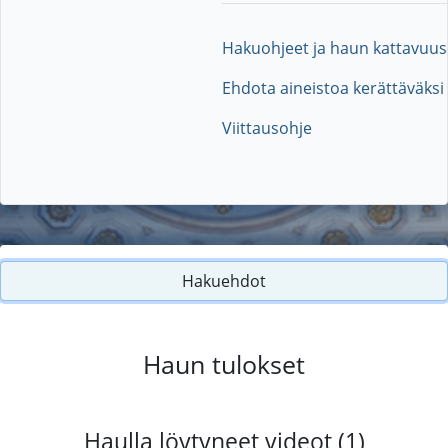
Hakuohjeet ja haun kattavuus
Ehdota aineistoa kerättäväksi
Viittausohje
Hakuehdot
Haun tulokset
Haulla löytyneet videot (1)