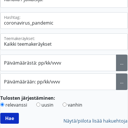
Hashtag:
Teemakeräykset:
Päivämäärästä: pp/kk/vvvv
...
Päivämäärään: pp/kk/vvvv
...
Tulosten järjestäminen:
relevanssi
uusin
vanhin
Näytä/piilota lisää hakuehtoja