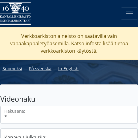
Verkkoarkiston aineisto on saatavilla vain
vapaakappaletyöasemilla. Katso
infosta
lisää tietoa
verkkoarkiston käytöstä.
Suomeksi
―
På svenska
―
In English
Videohaku
Hakusana:
Kanava / julkaisija: