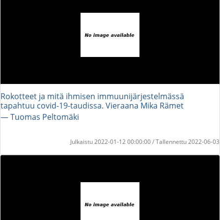
Rokotteet ja mitä ihmisen immuunijärjestelmässä
tapahtuu covid-19-taudissa. Vieraana Mika Rämet
― Tuomas Peltomäki
Julkaistu 2022-01-12 00:00:00 / Tallennettu 2022-06-03