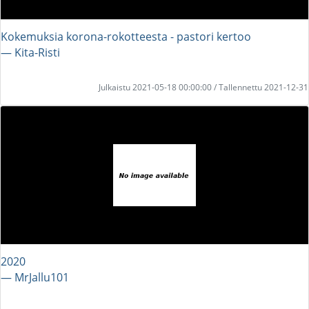
Kokemuksia korona-rokotteesta - pastori kertoo
― Kita-Risti
Julkaistu 2021-05-18 00:00:00 / Tallennettu 2021-12-31
2020
― MrJallu101