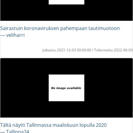
Sairastuin koronaviruksen pahempaan tautimuotoon
― veliharri
Julkaistu 2021-12-03 00:00:00 / Tallennettu 2022-06-03
Tältä näytti Tallinnassa maaliskuun lopulla 2020
― Tallinna24