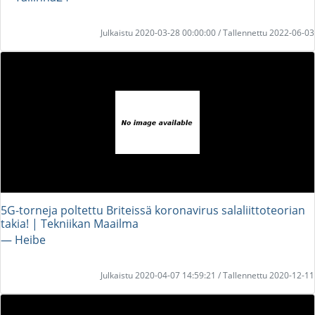
Julkaistu 2020-03-28 00:00:00 / Tallennettu 2022-06-03
5G-torneja poltettu Briteissä koronavirus salaliittoteorian
takia! | Tekniikan Maailma
― Heibe
Julkaistu 2020-04-07 14:59:21 / Tallennettu 2020-12-11