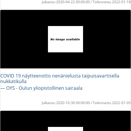
Julkaistu 2020-04-22 00:00:00 / Tallennettu 2022-01-18
COVID 19 näytteenotto nenänielusta taipuisavartisella
nukkatikulla
― OYS - Oulun yliopistollinen sairaala
Julkaistu 2020-10-30 00:00:00 / Tallennettu 2022-01-05