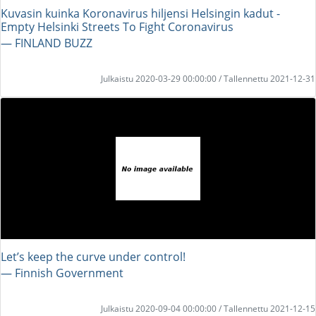
Kuvasin kuinka Koronavirus hiljensi Helsingin kadut -
Empty Helsinki Streets To Fight Coronavirus
― FINLAND BUZZ
Julkaistu 2020-03-29 00:00:00 / Tallennettu 2021-12-31
Let’s keep the curve under control!
― Finnish Government
Julkaistu 2020-09-04 00:00:00 / Tallennettu 2021-12-15