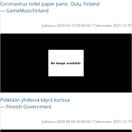
Coronavirus toilet paper panic. Oulu, Finland
― GameMusicFinland
Julkaistu 2020-03-13 00:00:00 / Tallennettu 2021-12-31
Pidetään yhdessä käyrä kurissa
― Finnish Government
Julkaistu 2020-09-04 00:00:00 / Tallennettu 2021-12-15