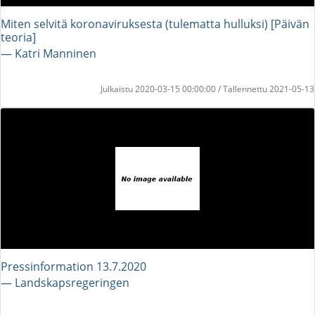
Miten selvitä koronaviruksesta (tulematta hulluksi) [Päivän
teoria]
― Katri Manninen
Julkaistu 2020-03-15 00:00:00 / Tallennettu 2021-05-13
Pressinformation 13.7.2020
― Landskapsregeringen