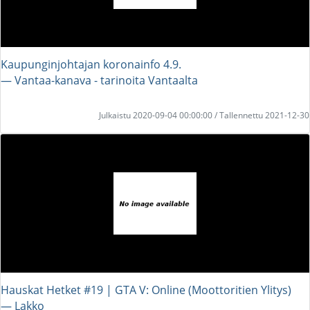
Kaupunginjohtajan koronainfo 4.9.
― Vantaa-kanava - tarinoita Vantaalta
Julkaistu 2020-09-04 00:00:00 / Tallennettu 2021-12-30
Hauskat Hetket #19 | GTA V: Online (Moottoritien Ylitys)
― Lakko