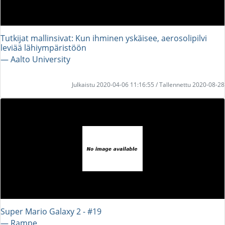
Tutkijat mallinsivat: Kun ihminen yskäisee, aerosolipilvi
leviää lähiympäristöön
― Aalto University
Julkaistu 2020-04-06 11:16:55 / Tallennettu 2020-08-28
Super Mario Galaxy 2 - #19
― Rampe