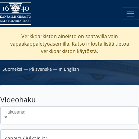
Verkkoarkiston aineisto on saatavilla vain
vapaakappaletyöasemilla. Katso
infosta
lisää tietoa
verkkoarkiston käytöstä.
Suomeksi
―
På svenska
―
In English
Videohaku
Hakusana:
Kanava / julkaisija: