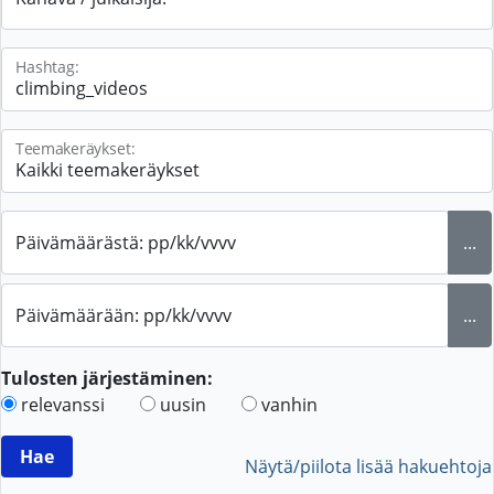
Hashtag:
Teemakeräykset:
Päivämäärästä: pp/kk/vvvv
...
Päivämäärään: pp/kk/vvvv
...
Tulosten järjestäminen:
relevanssi
uusin
vanhin
Näytä/piilota lisää hakuehtoja