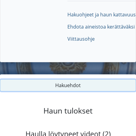
Hakuohjeet ja haun kattavuus
Ehdota aineistoa kerättäväksi
Viittausohje
Hakuehdot
Haun tulokset
Haulla löytyneet videot (2)