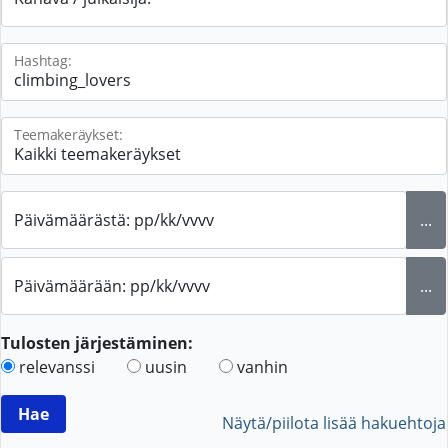
Hashtag:
Teemakeräykset:
Päivämäärästä: pp/kk/vvvv
...
Päivämäärään: pp/kk/vvvv
...
Tulosten järjestäminen:
relevanssi
uusin
vanhin
Näytä/piilota lisää hakuehtoja