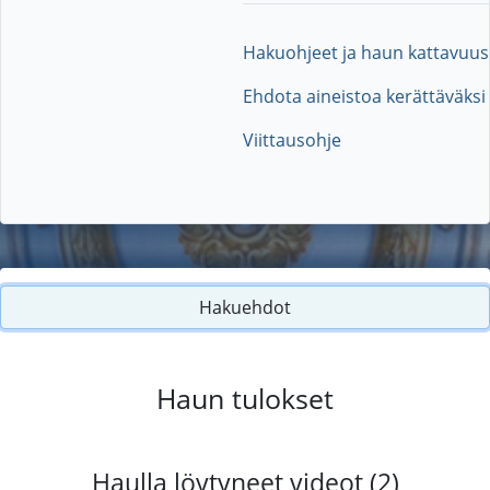
Hakuohjeet ja haun kattavuus
Ehdota aineistoa kerättäväksi
Viittausohje
Hakuehdot
Haun tulokset
Haulla löytyneet videot (2)