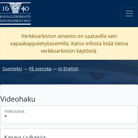
Verkkoarkiston aineisto on saatavilla vain
vapaakappaletyöasemilla. Katso
infosta
lisää tietoa
verkkoarkiston käytöstä.
Suomeksi
―
På svenska
―
In English
Videohaku
Hakusana:
Kanava / julkaisija: