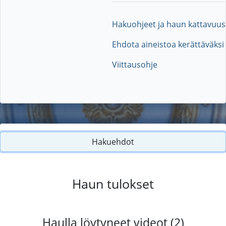
Hakuohjeet ja haun kattavuus
Ehdota aineistoa kerättäväksi
Viittausohje
Hakuehdot
Haun tulokset
Haulla löytyneet videot (2)