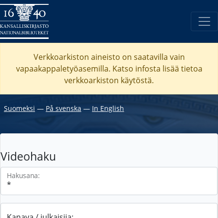
Verkkoarkiston aineisto on saatavilla vain
vapaakappaletyöasemilla. Katso
infosta
lisää tietoa
verkkoarkiston käytöstä.
Suomeksi
―
På svenska
―
In English
Videohaku
Hakusana:
Kanava / julkaisija: