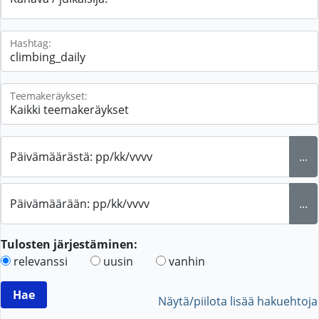
Hashtag:
Teemakeräykset:
Päivämäärästä: pp/kk/vvvv
...
Päivämäärään: pp/kk/vvvv
...
Tulosten järjestäminen:
relevanssi
uusin
vanhin
Näytä/piilota lisää hakuehtoja