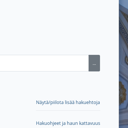
...
Näytä/piilota lisää hakuehtoja
Hakuohjeet ja haun kattavuus