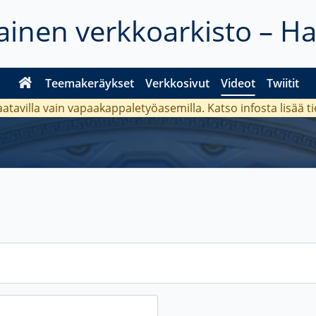
inen verkkoarkisto – H
Teemakeräykset
Verkkosivut
Videot
Twiitit
aatavilla vain vapaakappaletyöasemilla. Katso
infosta
lisää t