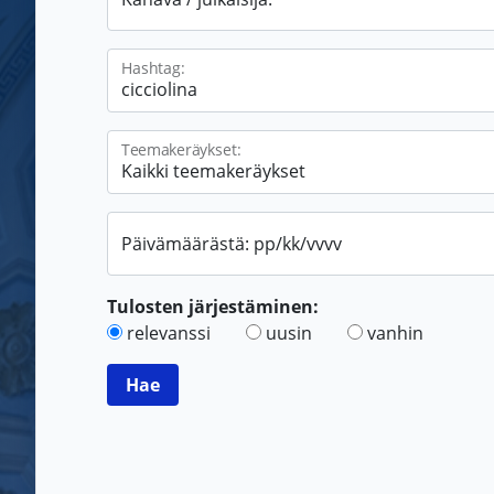
Hashtag:
Teemakeräykset:
Päivämäärästä: pp/kk/vvvv
Tulosten järjestäminen:
relevanssi
uusin
vanhin