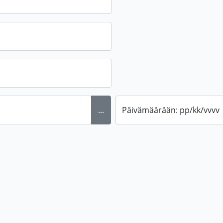
...
Päivämäärään: pp/kk/vvvv