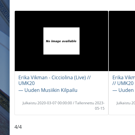
Erika Vikman - Cicciolina (Live) //
Erika Vikm
UMK20
// UMK20
― Uuden Musiikin Kilpailu
― Uuden M
Julkaistu 2020-03-07 00:00:00 / Tallennettu 2023-
Julkaistu 
05-15
4/4