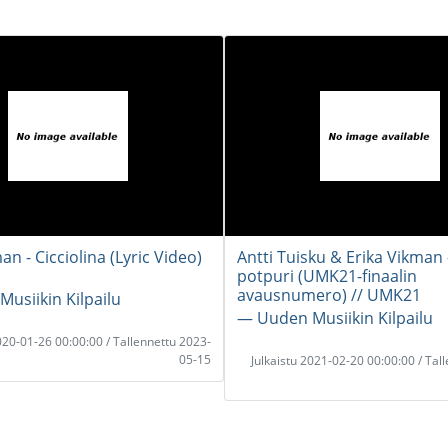
an - Cicciolina (Lyric Video)
Antti Tuisku & Erika Vikman 
potpuri (UMK21-finaalin
avausnumero) // UMK21
usiikin Kilpailu
― Uuden Musiikin Kilpailu
2020-01-26 00:00:00 / Tallennettu 2023-
05-15
Julkaistu 2021-02-20 00:00:00 / Tal