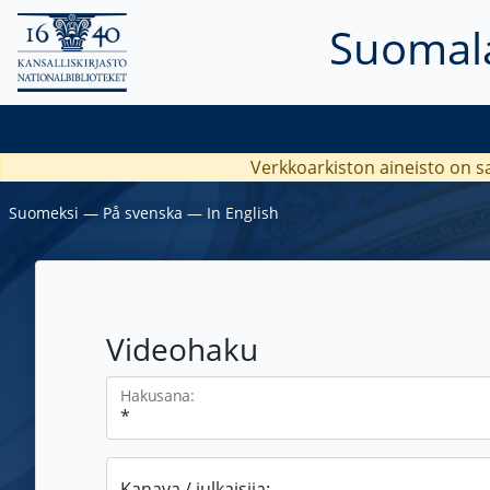
Suomala
Verkkoarkiston aineisto on s
Suomeksi
―
På svenska
―
In English
Videohaku
Hakusana:
Kanava / julkaisija: