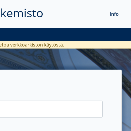
akemisto
Info
ietoa verkkoarkiston käytöstä.