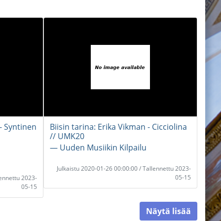
- Syntinen
Biisin tarina: Erika Vikman - Cicciolina
// UMK20
― Uuden Musiikin Kilpailu
Julkaistu 2020-01-26 00:00:00 / Tallennettu 2023-
05-15
lennettu 2023-
05-15
Näytä lisää