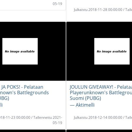
05-19
Julkaistu 2018-11-28 00:00:00 / Tal
 JA POKS! - Pelataan
JOULUN GIVEAWAY! - Pelata
nown's Battlegrounds
Playerunknown's Battlegro
UBG)
Suomi (PUBG)
li
― Aktimelli
2018-11-23 00:00:00 / Tallennettu 2021-
Julkaistu 2018-12-14 00:00:00 / Tal
05-19