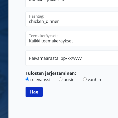
Hashtag:
Teemakeräykset:
Päivämäärästä: pp/kk/vvvv
Tulosten järjestäminen:
relevanssi
uusin
vanhin