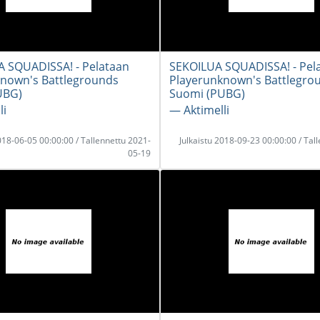
 SQUADISSA! - Pelataan
SEKOILUA SQUADISSA! - Pel
nown's Battlegrounds
Playerunknown's Battlegro
UBG)
Suomi (PUBG)
li
― Aktimelli
2018-06-05 00:00:00 / Tallennettu 2021-
Julkaistu 2018-09-23 00:00:00 / Tal
05-19