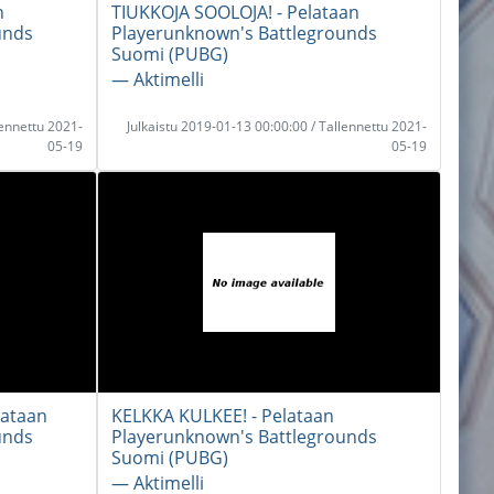
n
TIUKKOJA SOOLOJA! - Pelataan
unds
Playerunknown's Battlegrounds
Suomi (PUBG)
― Aktimelli
lennettu 2021-
Julkaistu 2019-01-13 00:00:00 / Tallennettu 2021-
05-19
05-19
lataan
KELKKA KULKEE! - Pelataan
unds
Playerunknown's Battlegrounds
Suomi (PUBG)
― Aktimelli