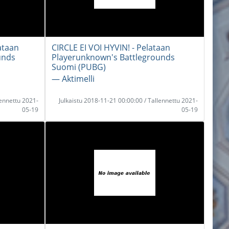
ataan
CIRCLE EI VOI HYVIN! - Pelataan
unds
Playerunknown's Battlegrounds
Suomi (PUBG)
― Aktimelli
lennettu 2021-
Julkaistu 2018-11-21 00:00:00 / Tallennettu 2021-
05-19
05-19