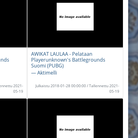
AWIKAT LAULAA - Pelataan
unds
Playerunknown's Battlegrounds
Suomi (PUBG)
― Aktimelli
lennettu 2021-
Julkaistu 2018-01-28 00:00:00 / Tallennettu 2021-
05-19
05-19