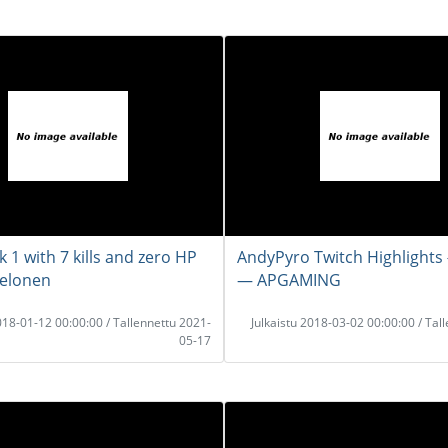
 1 with 7 kills and zero HP
AndyPyro Twitch Highlights
elonen
― APGAMING
2018-01-12 00:00:00 / Tallennettu 2021-
Julkaistu 2018-03-02 00:00:00 / Tal
05-17