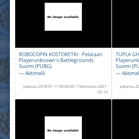
ROBOCOPIN KOSTORETKI - Pelataan
TUPLA GHI
Playerunknown's Battlegrounds
Playerunk
Suomi (PUBG)
Suomi (P
― Aktimelli
― Aktimel
Julkaistu 2018-01-11 00:00:00 / Tallennettu 2021-
Julkaistu 
05-19