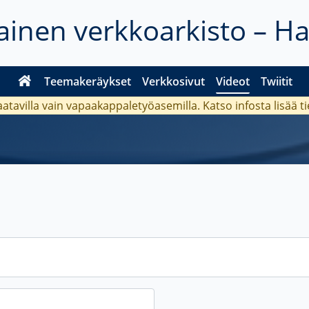
inen verkkoarkisto – H
Teemakeräykset
Verkkosivut
Videot
Twiitit
aatavilla vain vapaakappaletyöasemilla. Katso
infosta
lisää t