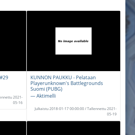
 #29
KUNNON PAUKKU - Pelataan
Playerunknown's Battlegrounds
Suomi (PUBG)
― Aktimelli
lennettu 2021-
05-16
Julkaistu 2018-01-17 00:00:00 / Tallennettu 2021-
05-19