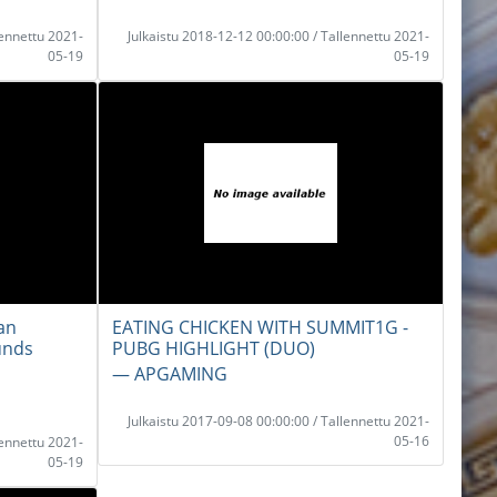
lennettu 2021-
Julkaistu 2018-12-12 00:00:00 / Tallennettu 2021-
05-19
05-19
an
EATING CHICKEN WITH SUMMIT1G -
unds
PUBG HIGHLIGHT (DUO)
― APGAMING
Julkaistu 2017-09-08 00:00:00 / Tallennettu 2021-
05-16
lennettu 2021-
05-19