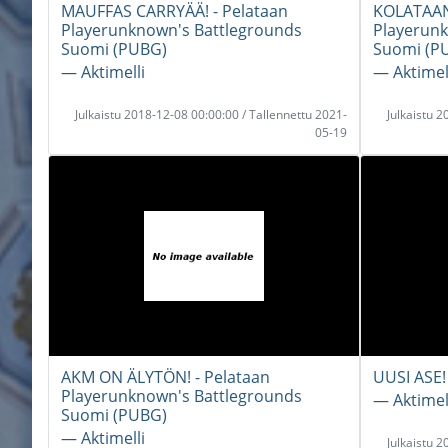
MAUFFAS CARRYÄÄ! - Pelataan
KOLATAAN
Playerunknown's Battlegrounds
Playerunk
Suomi (PUBG)
Suomi (P
― Aktimelli
― Aktimel
Julkaistu 2018-12-08 00:00:00 / Tallennettu 2021-
Julkaistu 
05-19
AKM ON ÄLYTÖN! - Pelataan
UUSI ASE!
Playerunknown's Battlegrounds
― Aktimel
Suomi (PUBG)
― Aktimelli
Julkaistu 