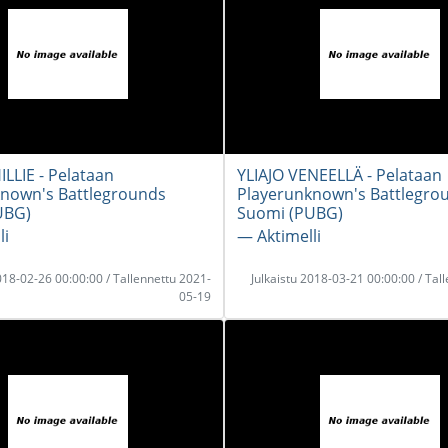
LLIE - Pelataan
YLIAJO VENEELLÄ - Pelataan
nown's Battlegrounds
Playerunknown's Battlegro
UBG)
Suomi (PUBG)
li
― Aktimelli
2018-02-26 00:00:00 / Tallennettu 2021-
Julkaistu 2018-03-21 00:00:00 / Tal
05-19