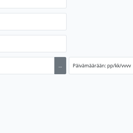
...
Päivämäärään: pp/kk/vvvv