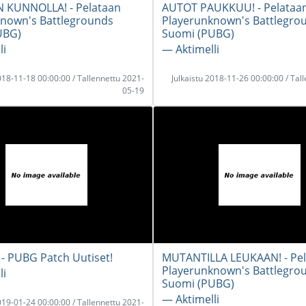
 KUNNOLLA! - Pelataan
AUTOT PAUKKUU! - Pelataa
nown's Battlegrounds
Playerunknown's Battlegro
UBG)
Suomi (PUBG)
li
― Aktimelli
2018-11-18 00:00:00 / Tallennettu 2021-
Julkaistu 2018-11-26 00:00:00 / Tal
05-19
 - PUBG Patch Uutiset!
MUTANTILLA LEUKAAN! - Pe
Playerunknown's Battlegro
li
Suomi (PUBG)
― Aktimelli
2019-01-24 00:00:00 / Tallennettu 2021-