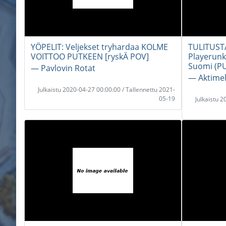
YÖPELIT: Veljekset tryhardaa KOLME
TULITUSTA
VOITTOO PUTKEEN [ryskÄ POV]
Playerunk
Suomi (P
― Pavlovin Rotat
― Aktimel
Julkaistu 2020-04-27 00:00:00 / Tallennettu 2021-
05-19
Julkaistu 