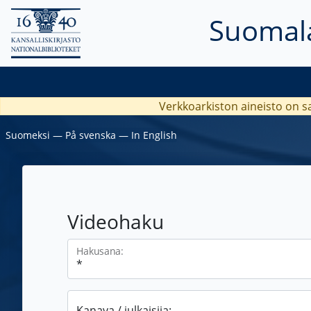
Suomala
Verkkoarkiston aineisto on s
Suomeksi
―
På svenska
―
In English
Videohaku
Hakusana:
Kanava / julkaisija: