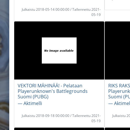
Julkaistu 2018-05-14 00:00:00 / Tallennettu 2021-
05-19
VEKTORI MÄHINÄÄ! - Pelataan
RIKS RAKS
Playerunknown's Battlegrounds
Playerunk
Suomi (PUBG)
Suomi (P
― Aktimelli
― Aktimel
Julkaistu 2018-09-18 00:00:00 / Tallennettu 2021-
Julkaistu 
05-19