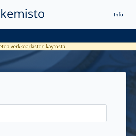
akemisto
Info
ietoa verkkoarkiston käytöstä.