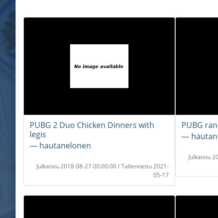
PUBG 2 Duo Chicken Dinners with
PUBG rank
legis
― hautan
― hautanelonen
Julkaistu 
Julkaistu 2018-08-27 00:00:00 / Tallennettu 2021-
05-17