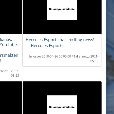
kanava -
Hercules Esports has exciting news!
s YouTube
― Hercules Esports
arsmakten
Julkaistu 2018-04-26 00:00:00 / Tallennettu 2021-
s
05-10
lennettu 2022-
08-23