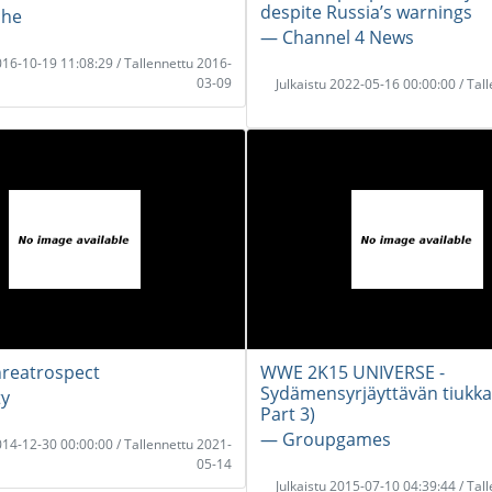
despite Russia’s warnings
che
― Channel 4 News
2016-10-19 11:08:29 / Tallennettu 2016-
03-09
Julkaistu 2022-05-16 00:00:00 / Tal
hreatrospect
WWE 2K15 UNIVERSE -
Sydämensyrjäyttävän tiukkaa
ty
Part 3)
― Groupgames
2014-12-30 00:00:00 / Tallennettu 2021-
05-14
Julkaistu 2015-07-10 04:39:44 / Tal