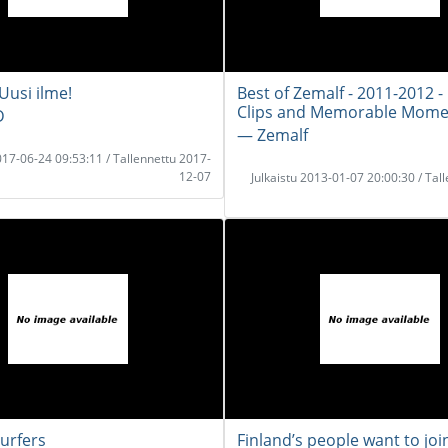
Uusi ilme!
Best of Zemalf - 2011-2012 -
Clips and Memorable Mome
D
― Zemalf
2017-06-24 09:53:11 / Tallennettu 2017-
12-07
Julkaistu 2013-01-07 20:00:30 / Tal
urfers
Finland’s people want to joi