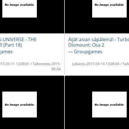
 UNIVERSE - THE
Äijät aivan säpäleinä! - Turb
 (Part 18)
Dismount: Osa 2
games
― Groupgames
2015-05-11 12:00:01 / Tallennettu 2015-
Julkaistu 2015-03-14 13:00:04 / Tal
09-04