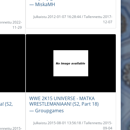
― MiskaMH
Julkaistu 2012-01-07 16:28:44 / Tallennettu 2017-
12-07
lennettu 2022-
11-29
WWE 2K15 UNIVERSE - MATKA
! (S2,
WRESTLEMANIAAN! (S2, Part 18)
― Groupgames
Julkaistu 2015-08-01 13:56:18 / Tallennettu 2015-
09-04
lennettu 2015-