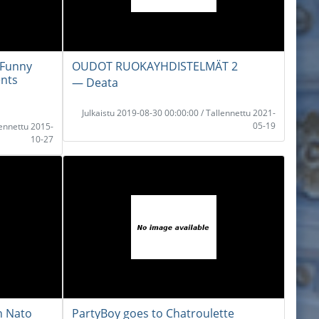
 Funny
OUDOT RUOKAYHDISTELMÄT 2
nts
― Deata
Julkaistu 2019-08-30 00:00:00 / Tallennettu 2021-
05-19
lennettu 2015-
10-27
n Nato
PartyBoy goes to Chatroulette