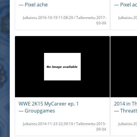
― Pixel ache
― Pixel a
Julkaistu 2016-10-19 11:08:29 / Tallennettu 2017-
Julkaistu 
03-09
WWE 2K15 MyCareer ep. 1
2014 in T
― Groupgames
― Threat
Julkaistu 2014-11-23 22:39:19 / Tallennettu 2015-
Julkaistu 
09-04