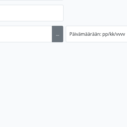
...
Päivämäärään: pp/kk/vvvv