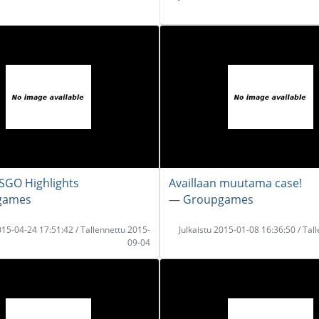
SGO Highlights
Availlaan muutama case!
games
― Groupgames
2015-04-24 17:51:42 / Tallennettu 2015-
Julkaistu 2015-01-08 16:36:50 / Tal
09-04