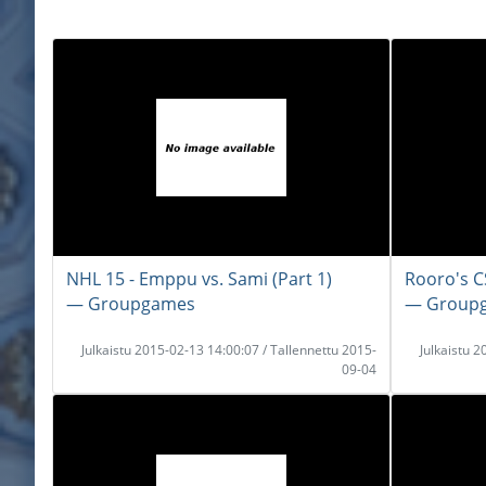
NHL 15 - Emppu vs. Sami (Part 1)
Rooro's C
― Groupgames
― Group
Julkaistu 2015-02-13 14:00:07 / Tallennettu 2015-
Julkaistu 
09-04