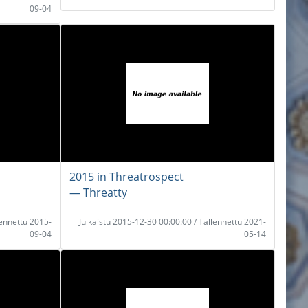
09-04
2015 in Threatrospect
― Threatty
lennettu 2015-
Julkaistu 2015-12-30 00:00:00 / Tallennettu 2021-
09-04
05-14