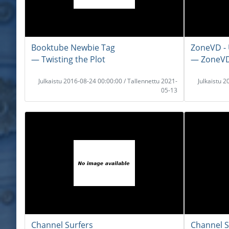
Booktube Newbie Tag
ZoneVD - 
― Twisting the Plot
― ZoneV
Julkaistu 2016-08-24 00:00:00 / Tallennettu 2021-
Julkaistu 
05-13
Channel Surfers
Channel S