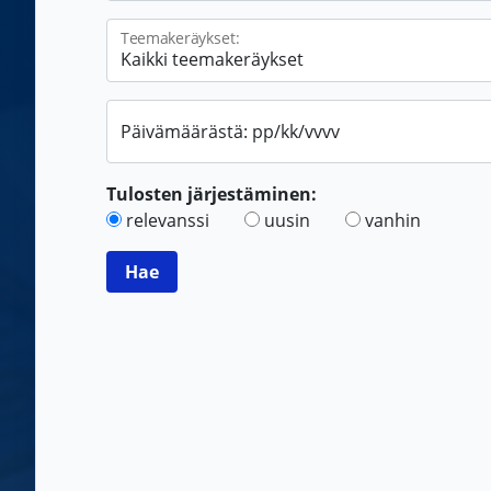
Teemakeräykset:
Päivämäärästä: pp/kk/vvvv
Tulosten järjestäminen:
relevanssi
uusin
vanhin