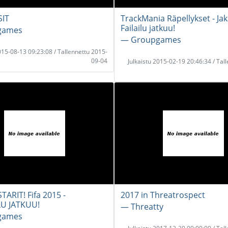
IT
TrackMania Räpellykset - Jak
Failailu jatkuu!
games
― Groupgames
2015-08-13 09:23:08 / Tallennettu 2015-
09-04
Julkaistu 2015-02-19 20:46:34 / Tal
TARIT! Fifa 2015 -
2017 in Threatrospect
U JATKUU!
― Threatty
games