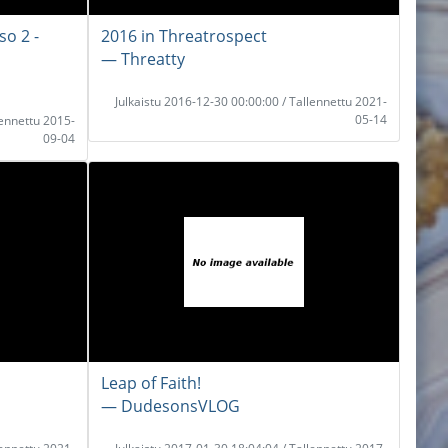
so 2 -
2016 in Threatrospect
― Threatty
Julkaistu 2016-12-30 00:00:00 / Tallennettu 2021-
05-14
lennettu 2015-
09-04
Leap of Faith!
― DudesonsVLOG