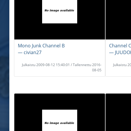
Mono Junk Channel B
Channel 
― civian27
― JUUDO
Julkaistu 2009-08-12 15:40:01 / Tallennettu 2016-
Julkaistu 
08-05