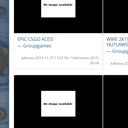
EPIC CSGO ACES!
WWE 2K15
OUTLAWS!!
― Groupgames
― Group
Julkaistu 2014-11-27 17:07:50 / Tallennettu 2015-
09-04
Julkaistu 