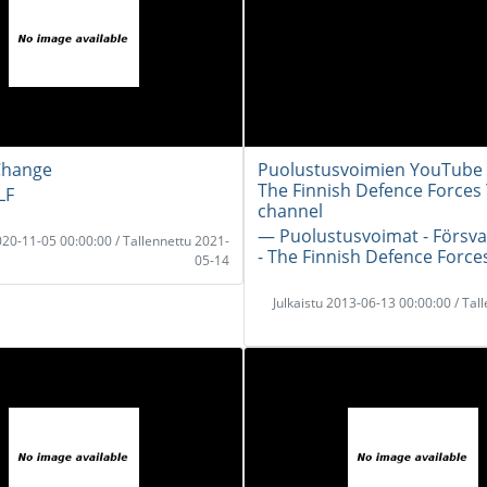
Change
Puolustusvoimien YouTube 
The Finnish Defence Force
LF
channel
― Puolustusvoimat - Försv
2020-11-05 00:00:00 / Tallennettu 2021-
- The Finnish Defence Force
05-14
Julkaistu 2013-06-13 00:00:00 / Tal