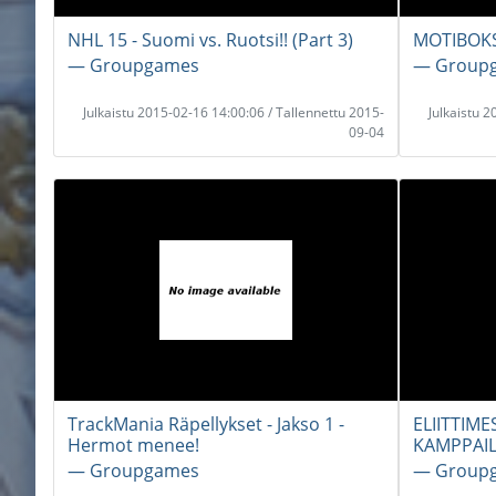
NHL 15 - Suomi vs. Ruotsi!! (Part 3)
MOTIBOKS
― Groupgames
― Group
Julkaistu 2015-02-16 14:00:06 / Tallennettu 2015-
Julkaistu 
09-04
TrackMania Räpellykset - Jakso 1 -
ELIITTIMES
Hermot menee!
KAMPPAIL
― Groupgames
― Group