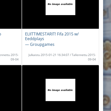
o
ELIITTIMESTARIT! Fifa 2015 w/
Eeddplays
― Groupgames
lennettu 2015-
Julkaistu 2015-01-21 16:34:07 / Tallennettu 2015-
09-04
09-04