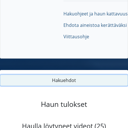
Hakuohjeet ja haun kattavuus
Ehdota aineistoa kerättäväksi
Viittausohje
Hakuehdot
Haun tulokset
Haulla löytyneet videot (25)