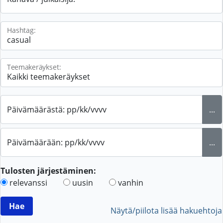
Hashtag:
Teemakeräykset:
Päivämäärästä: pp/kk/vvvv
...
Päivämäärään: pp/kk/vvvv
...
Tulosten järjestäminen:
relevanssi
uusin
vanhin
Näytä/piilota lisää hakuehtoja