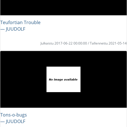
Teufortian Trouble
― JUUDOLF
Julkaistu 2017-06-22 00:00:00 / Tallennettu 2021-05-14
Tons-o-bugs
― JUUDOLF