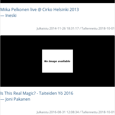
Miika Pelkonen live @ Cirko Helsinki 2013
― Ineski
Julkaistu 2014-11-26 18:31:17 / Tallennettu 2018-10-01
Is This Real Magic? - Taiteiden Yö 2016
― Joni Pakanen
Julkaistu 2016-08-31 12:08:34 / Tallennettu 2018-10-01