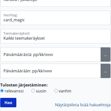
Hashtag:
Teemakeräykset:
Päivämäärästä: pp/kk/vvvv
...
Päivämäärään: pp/kk/vvvv
...
Tulosten järjestäminen:
relevanssi
uusin
vanhin
Näytä/piilota lisää hakuehtoja