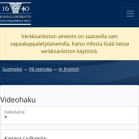
Verkkoarkiston aineisto on saatavilla vain
vapaakappaletyöasemilla. Katso
infosta
lisää tietoa
verkkoarkiston käytöstä.
Suomeksi
―
På svenska
―
In English
Videohaku
Hakusana:
Kanava / julkaisija: