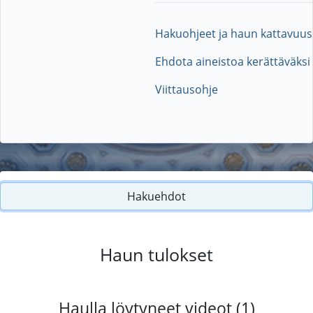
Hakuohjeet ja haun kattavuus
Ehdota aineistoa kerättäväksi
Viittausohje
Hakuehdot
Haun tulokset
Haulla löytyneet videot (1)