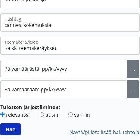
Hashtag:
Teemakeräykset:
Päivämäärästä: pp/kk/vvvv
...
Päivämäärään: pp/kk/vvvv
...
Tulosten järjestäminen:
relevanssi
uusin
vanhin
Näytä/piilota lisää hakuehtoja