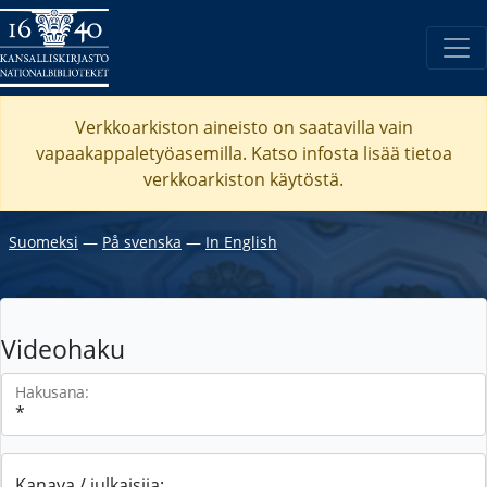
Verkkoarkiston aineisto on saatavilla vain
vapaakappaletyöasemilla. Katso
infosta
lisää tietoa
verkkoarkiston käytöstä.
Suomeksi
―
På svenska
―
In English
Videohaku
Hakusana:
Kanava / julkaisija: