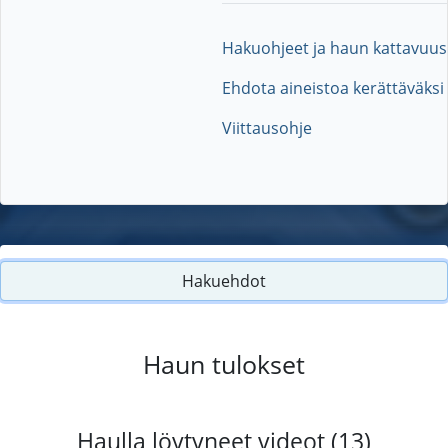
Hakuohjeet ja haun kattavuus
Ehdota aineistoa kerättäväksi
Viittausohje
Hakuehdot
Haun tulokset
Haulla löytyneet videot (13)