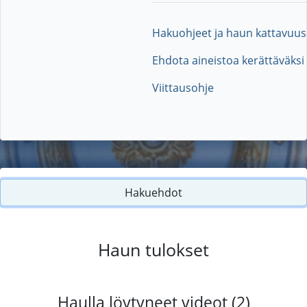
Hakuohjeet ja haun kattavuus
Ehdota aineistoa kerättäväksi
Viittausohje
Hakuehdot
Haun tulokset
Haulla löytyneet videot (2)