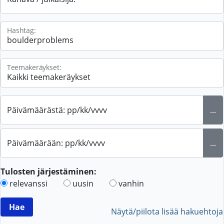
Hashtag:
Teemakeräykset:
Päivämäärästä: pp/kk/vvvv
...
Päivämäärään: pp/kk/vvvv
...
Tulosten järjestäminen:
relevanssi
uusin
vanhin
Näytä/piilota lisää hakuehtoja