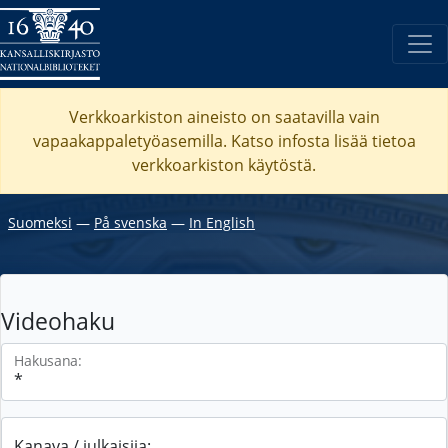
Verkkoarkiston aineisto on saatavilla vain
vapaakappaletyöasemilla. Katso
infosta
lisää tietoa
verkkoarkiston käytöstä.
Suomeksi
―
På svenska
―
In English
Videohaku
Hakusana:
Kanava / julkaisija: