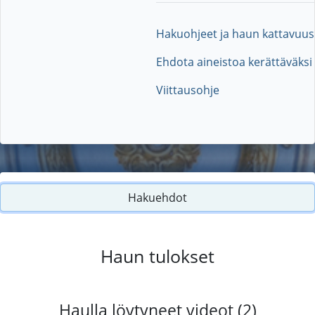
Hakuohjeet ja haun kattavuus
Ehdota aineistoa kerättäväksi
Viittausohje
Hakuehdot
Haun tulokset
Haulla löytyneet videot (2)