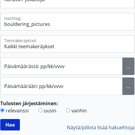
Hashtag:
Teemakeräykset:
Päivämäärästä: pp/kk/vvvv
...
Päivämäärään: pp/kk/vvvv
...
Tulosten järjestäminen:
relevanssi
uusin
vanhin
Näytä/piilota lisää hakuehtoja