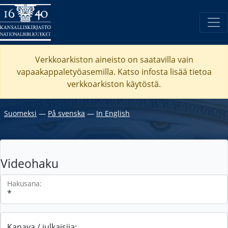
Verkkoarkiston aineisto on saatavilla vain
vapaakappaletyöasemilla. Katso
infosta
lisää tietoa
verkkoarkiston käytöstä.
Suomeksi
―
På svenska
―
In English
Videohaku
Hakusana:
Kanava / julkaisija: